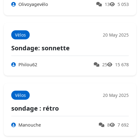
Olivoyagevélo
13
5 053
Vélos
20 May 2025
Sondage: sonnette
Philou62
25
15 678
Vélos
20 May 2025
sondage : rétro
Manouche
8
7 692