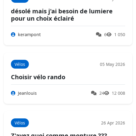
désolé mais j'ai besoin de lumiere
pour un choix éclairé
kerampont
6
1 050
Vélos
05 May 2026
Choisir vélo rando
Jeanlouis
24
12 008
Vélos
26 Apr 2026
Z'avez quoi comme monture ???