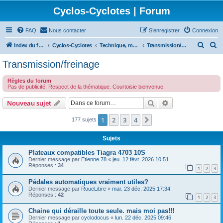
Cyclos-Cyclotes | Forum
FAQ
Nous contacter
S’enregistrer
Connexion
R
R
Index du forum
Cyclos-Cyclotes
Technique, matériels
Transmission/freinage
e
e
Transmission/freinage
c
c
Règles du forum
h
h
Pas de publicité. Respect de la thématique. Courtoisie bienvenue.
e
e
Rechercher
Recherche avanc
Nouveau sujet
r
r
c
c
1
2
3
4
Suivante
177 sujets
h
h
Sujets
e
e
Plateaux compatibles Tiagra 4703 10S
r
r
Dernier message par
Etienne 78
«
jeu. 12 févr. 2026 10:51
Réponses :
34
1
2
3
Pédales automatiques vraiment utiles?
Dernier message par
RoueLibre
«
mar. 23 déc. 2025 17:34
Réponses :
42
1
2
3
Chaine qui déraille toute seule. mais moi pas!!!
Dernier message par
cyclodocus
«
lun. 22 déc. 2025 09:46