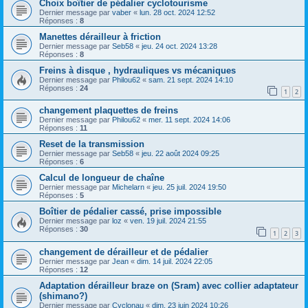
Choix boîtier de pédalier cyclotourisme
Dernier message par
vaber
«
lun. 28 oct. 2024 12:52
Réponses :
8
Manettes dérailleur à friction
Dernier message par
Seb58
«
jeu. 24 oct. 2024 13:28
Réponses :
8
Freins à disque , hydrauliques vs mécaniques
Dernier message par
Philou62
«
sam. 21 sept. 2024 14:10
Réponses :
24
1
2
changement plaquettes de freins
Dernier message par
Philou62
«
mer. 11 sept. 2024 14:06
Réponses :
11
Reset de la transmission
Dernier message par
Seb58
«
jeu. 22 août 2024 09:25
Réponses :
6
Calcul de longueur de chaîne
Dernier message par
Michelarn
«
jeu. 25 juil. 2024 19:50
Réponses :
5
Boîtier de pédalier cassé, prise impossible
Dernier message par
loz
«
ven. 19 juil. 2024 21:55
Réponses :
30
1
2
3
changement de dérailleur et de pédalier
Dernier message par
Jean
«
dim. 14 juil. 2024 22:05
Réponses :
12
Adaptation dérailleur braze on (Sram) avec collier adaptateur
(shimano?)
Dernier message par
Cyclonau
«
dim. 23 juin 2024 10:26