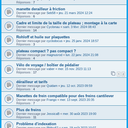
Réponses :
7
manette derailleur à friction
Dernier message par
Seb58
«
jeu. 21 mars 2024 12:24
Réponses :
6
Cadre et limite de la taille de plateau ; montage à la carte
Dernier message par
Cyclonau
«
sam. 3 févr. 2024 08:43
Réponses :
14
Rohloff et huile sur plaquettes
Dernier message par
cyclodocus
«
jeu. 25 janv. 2024 18:57
Réponses :
3
plateau compact ? pas compact ?
Dernier message par
magnusrod
«
lun. 22 janv. 2024 21:08
Réponses :
4
Vélo de voyage / boîtier de pédalier
Dernier message par
vaber
«
mer. 15 nov. 2023 11:13
Réponses :
17
1
2
dérailleur et tarifs
Dernier message par
Quidam
«
jeu. 12 oct. 2023 09:59
Réponses :
4
Manettes de frein compatible pour des freins cantilever
Dernier message par
Frango
«
mer. 13 sept. 2023 20:35
Réponses :
7
Plus de freins
Dernier message par
JessicaB
«
mer. 30 août 2023 19:00
Réponses :
11
Problème d'indexation
Dernier message par
Philou62
«
sam. 19 août 2023 10:07