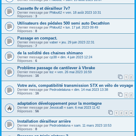
Cassette 8v et dérailleur 7v?
Dernier message par
Philou62
«
ven. 18 août 2023 10:31
Réponses :
3
Utilisateurs des pédales 500 semi auto Decathlon
Dernier message par
Philou62
«
lun. 17 juil. 2023 09:49
Réponses :
8
Passage en compact.
Dernier message par
vaber
«
jeu. 29 juin 2023 22:31
Réponses :
7
de la solidité des chaines shimano
Dernier message par
cp38
«
dim. 4 juin 2023 12:24
Réponses :
6
Problème passage de cantilever à Vbrake
Dernier message par
loz
«
ven. 26 mai 2023 16:59
Réponses :
16
1
2
Votre avis, compatibilité transmission STX en vélo de voyage
Dernier message par
Pedrodelaluna
«
dim. 14 mai 2023 13:38
Réponses :
16
1
2
adaptation développement pour la montagne
Dernier message par
JessicaB
«
sam. 6 mai 2023 11:42
Réponses :
56
1
2
3
4
Installation dérailleur arrière
Dernier message par
Pedrodelaluna
«
sam. 11 mars 2023 10:53
Réponses :
8