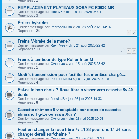
Réponses :
1
REMPLACEMENT PLATEAUX SORA FC-R3030 MR
Dernier message par
picea73
«
dim. 19 oct. 2025 05:01
Réponses :
3
Étriers hybrides
Dernier message par
Pedrodelaluna
«
jeu. 28 août 2025 14:16
Réponses :
24
1
2
Freins V-brake de la mer.e?
Dernier message par
Ray_Mee
«
dim. 24 août 2025 22:42
Réponses :
19
1
2
Freins à tambour de type Roller Inter M
Dernier message par
Cyclonau
«
ven. 15 août 2025 23:42
Réponses :
1
Modifs transmission pour faciliter les montées chargé....
Dernier message par
Pedrodelaluna
«
jeu. 17 juil. 2025 00:18
Réponses :
4
Est-ce le bon choix ? Roue libre à visser vers cassette 8v 40
dents
Dernier message par
JessicaB
«
jeu. 26 juin 2025 19:33
Réponses :
6
Cassette shimano 9 v adaptable sur corps de cassette
shimano Hg-Ev ou sram Xdr ?
Dernier message par
Cyclonau
«
dim. 25 mai 2025 20:25
Réponses :
2
Peut-on changer la roue libre 7v 14-28 pour une 14-34 sans
changer dérailleur/chaîne ?
Dernier message par
Cyclonau
«
ven. 23 mai 2025 13:38