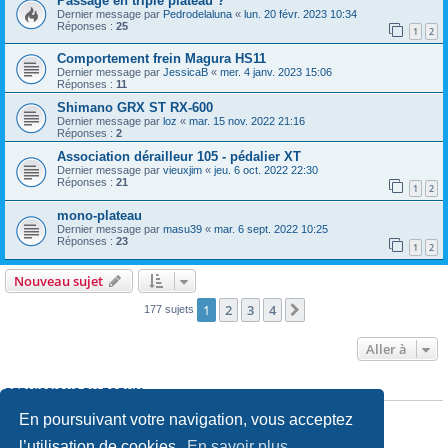
Passage en triple plateau ?
Dernier message par
Pedrodelaluna
«
lun. 20 févr. 2023 10:34
Réponses :
25
1
2
Comportement frein Magura HS11
Dernier message par
JessicaB
«
mer. 4 janv. 2023 15:06
Réponses :
11
Shimano GRX ST RX-600
Dernier message par
loz
«
mar. 15 nov. 2022 21:16
Réponses :
2
Association dérailleur 105 - pédalier XT
Dernier message par
vieuxjim
«
jeu. 6 oct. 2022 22:30
Réponses :
21
1
2
mono-plateau
Dernier message par
masu39
«
mar. 6 sept. 2022 10:25
Réponses :
23
1
2
Nouveau sujet
1
2
3
4
Suivante
177 sujets
Aller à
PERMISSIONS DU FORUM
Vous
ne pouvez pas
poster de nouveaux sujets
En poursuivant votre navigation, vous acceptez
Vous
ne pouvez pas
répondre aux sujets
Vous
ne pouvez pas
modifier vos messages
l’utilisation de cookies.
En savoir plus