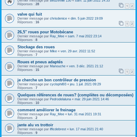
Dernier message par
Beuzeville 130
«
sam. 11 juin 2022 14:33
Réponses :
28
1
2
valve qui fuit
Dernier message par
chrisdenice
«
dim. 5 juin 2022 19:09
Réponses :
16
1
2
26,5'' roues pour Motobécane
Dernier message par
Ray_Mee
«
sam. 7 mai 2022 23:14
Réponses :
8
Stockage des roues
Dernier message par
Mike
«
ven. 29 avr. 2022 11:52
Réponses :
7
Roues et pneus adaptés
Dernier message par
Manouche
«
ven. 3 déc. 2021 21:12
Réponses :
15
1
2
je cherche un bon contrôleur de pression
Dernier message par
cyclophil93
«
jeu. 1 juil. 2021 09:29
Réponses :
7
Quelques références de roues? (complètes ou décomposées)
Dernier message par
Pedrodelaluna
«
mar. 29 juin 2021 14:46
Réponses :
10
comment améliorer le freinage
Dernier message par
Ray_Mee
«
lun. 31 mai 2021 19:31
Réponses :
2
jante alu vs trottoir
Dernier message par
ifficdebrest
«
lun. 17 mai 2021 21:40
Réponses :
9