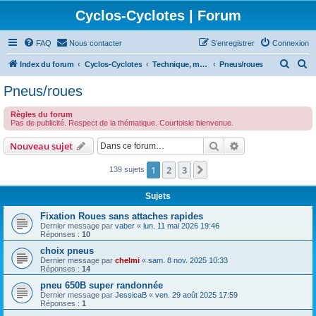
Cyclos-Cyclotes | Forum
FAQ
Nous contacter
S’enregistrer
Connexion
R
R
Index du forum
Cyclos-Cyclotes
Technique, matériels
Pneus/roues
e
e
Pneus/roues
c
c
Règles du forum
h
h
Pas de publicité. Respect de la thématique. Courtoisie bienvenue.
e
e
Rechercher
Recherche avanc
Nouveau sujet
r
r
c
c
1
2
3
Suivante
139 sujets
h
h
Sujets
e
e
Fixation Roues sans attaches rapides
r
r
Dernier message par
vaber
«
lun. 11 mai 2026 19:46
Réponses :
10
choix pneus
Dernier message par
chelmi
«
sam. 8 nov. 2025 10:33
Réponses :
14
pneu 650B super randonnée
Dernier message par
JessicaB
«
ven. 29 août 2025 17:59
Réponses :
1