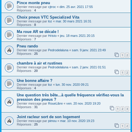
Pince monte pneu
Dernier message par
cjtroc
«
dim. 25 avr. 2021 17:55
Réponses :
4
Choix pneus VTC Specialized Vita
Dernier message par
loz
«
mar. 30 mars 2021 16:31
Réponses :
8
Ma roue AR se décale !
Dernier message par
Hristo
«
jeu. 18 mars 2021 20:15
Réponses :
7
Pneu rando
Dernier message par
Pedrodelaluna
«
sam. 9 janv. 2021 23:49
Réponses :
25
1
2
chambre à air et rustines
Dernier message par
Pedrodelaluna
«
sam. 2 janv. 2021 01:51
Réponses :
20
1
2
Une bonne affaire ?
Dernier message par
loz
«
lun. 30 nov. 2020 09:21
Réponses :
4
Une question très bête...à quelle fréquence vérifiez-vous la
pression des pneus ?
Dernier message par
RoueLibre
«
ven. 20 nov. 2020 19:20
Réponses :
31
1
2
3
Joint racleur sort de son logement
Dernier message par
pimou
«
mar. 10 nov. 2020 19:23
Réponses :
25
1
2