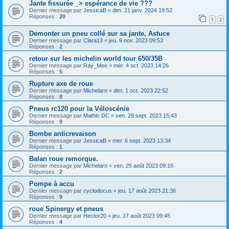
Jante fissurée _> espérance de vie ???
Dernier message par
JessicaB
«
dim. 21 janv. 2024 19:52
Réponses :
20
1
2
Demonter un pneu collé sur sa jante, Astuce
Dernier message par
Clara13
«
jeu. 9 nov. 2023 09:53
Réponses :
2
retour sur les michelin world tour 650/35B
Dernier message par
Ray_Mee
«
mer. 4 oct. 2023 14:26
Réponses :
5
Rupture axe de roue
Dernier message par
Michelarn
«
dim. 1 oct. 2023 22:52
Réponses :
8
Pneus rc120 pour la Véloscénie
Dernier message par
Mathis DC
«
ven. 29 sept. 2023 15:43
Réponses :
9
Bombe anticrevaison
Dernier message par
JessicaB
«
mer. 6 sept. 2023 13:34
Réponses :
1
Balan roue remorque.
Dernier message par
Michelarn
«
ven. 25 août 2023 09:16
Réponses :
2
Pompe à accu
Dernier message par
cyclodocus
«
jeu. 17 août 2023 21:36
Réponses :
9
roue Spinergy et pneus
Dernier message par
Hector20
«
jeu. 17 août 2023 09:45
Réponses :
4