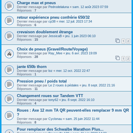
Charge max et pneus
Dernier message par
Pedrodelaluna
«
sam. 12 août 2023 07:59
Réponses :
7
retour expérience pneu confrérie 650/32
Dernier message par
cp38
«
mer. 12 juil. 2023 17:34
Réponses :
6
crevaison doublement étrange
Dernier message par
JessicaB
«
jeu. 1 juin 2023 06:10
Réponses :
15
1
2
Choix de pneus (Gravel/Route/Voyage)
Dernier message par
Ray_Mee
«
jeu. 6 avr. 2023 19:09
Réponses :
28
1
2
jante 650b thorn
Dernier message par
loz
«
mer. 12 oct. 2022 22:47
Réponses :
1
Pression pneu / poids total
Dernier message par
Le 2 roues à pédales
«
jeu. 8 sept. 2022 21:16
Réponses :
11
Changement roues sur Tandem VTT
Dernier message par
tony62
«
jeu. 8 sept. 2022 16:10
Réponses :
4
Roues : Axe 12 mm TA QR peuvent-elles remplacer 9 mm QR
?
Dernier message par
Cyclonau
«
sam. 25 juin 2022 11:44
Réponses :
8
Pour remplacer des Schwalbe Marathon Plus...