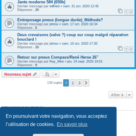
Jante moderne 584 (650b)
Dernier message par
wilfried
«
sam. 31 oct. 2020 12:45
Réponses :
25
1
2
Entreposage pneus (longue durée)_Méthode?
Dernier message par
pimou
«
sam. 17 oct. 2020 16:34
Réponses :
5
Deux crevaisons (valve ?) coup sur coup malgré réparation
bouclard !
Dernier message par
pimou
«
sam. 10 oct. 2020 17:30
Réponses :
25
1
2
Retour sur pneus Compass/René Herse 26"
Dernier message par
Ray_Mee
«
jeu. 24 sept. 2020 19:01
Réponses :
9
Nouveau sujet
1
2
3
Suivante
139 sujets
Aller à
PERMISSIONS DU FORUM
Vous
ne pouvez pas
poster de nouveaux sujets
En poursuivant votre navigation, vous acceptez
Vous
ne pouvez pas
répondre aux sujets
Vous
ne pouvez pas
modifier vos messages
l’utilisation de cookies.
En savoir plus
Vous
ne pouvez pas
supprimer vos messages
Vous
ne pouvez pas
joindre des fichiers