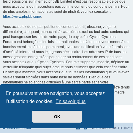
les discussions sur Internet. phpBB Limited n’est pas responsable de ce que
nous acceptons ou n’acceptons pas comme contenu ou conduite permis. Pour
de plus amples informations au sujet de phpBB, veuillez consulter :
https://www.phpbb.com/
.
Vous acceptez de ne pas publier de contenu abusif, obscène, vulgaire,
diffamatoire, choquant, menaçant, à caractère sexuel ou tout autre contenu qui
peut transgresser les lois de votre pays, du pays où « Cyclos-Cyclotes |
Forum » est hébergé ou les lois internationales. Le faire peut vous mener à un
bannissement immédiat et permanent, avec une notification à votre fournisseur
d’accès à Internet si nous le jugeons nécessaire. Les adresses IP de tous les
messages sont enregistrées pour aider au renforcement de ces conditions.
Vous acceptez que « Cyclos-Cyclotes | Forum » supprime, modifie, déplace ou
verrouille n’importe quel sujet lorsque nous estimons que cela est nécessaire.
En tant que membre, vous acceptez que toutes les informations que vous avez
saisies soient stockées dans notre base de données. Bien que ces
informations ne soient pas diffusées à une tierce partie sans votre
consentement, ni « Cyclos-Cyclotes | Forum », ni phpBB ne pourront être tenus
comme responsables en cas de tentative de piratage visant à compromettre
En poursuivant votre navigation, vous acceptez
les données.
l’utilisation de cookies.
En savoir plus
Développé par
phpBB
® Forum Software © phpBB Limited
OK
Traduit par
phpBB-fr.com
Confidentialité
|
Conditions
Index du forum
Heures au format
UTC+02:0