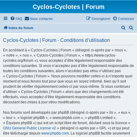
Cyclos-Cyclotes | Forum
FAQ
Nous contacter
S’enregistrer
Connexion
R
R
Index du forum
e
e
Cyclos-Cyclotes | Forum - Conditions d’utilisation
c
c
h
h
En accédant à « Cyclos-Cyclotes | Forum » (désigné ci-après par « nous »,
« notre », « nos », « Cyclos-Cyclotes | Forum », « https://www.cyclos-
e
e
cyclotes.org/forum »), vous acceptez d’être légalement responsable des
r
r
conditions suivantes. Si vous n’acceptez pas d’être légalement responsable de
toutes les conditions suivantes, alors n’accédez pas et/ou n’utilisez pas
c
c
« Cyclos-Cyclotes | Forum ». Nous pouvons modifier celles-ci à n’importe quel
h
h
moment et nous ferons tout pour que vous en soyez informé, bien qu’il soit
prudent de vérifier régulièrement celles-ci par vous-même. Si vous continuez
e
e
d’utiliser « Cyclos-Cyclotes | Forum » alors que des changements ont été
r
r
effectués, vous acceptez d’être légalement responsable des conditions
découlant des mises à jour et/ou modifications.
Nos forums sont développés par phpBB (désigné ci-après par « ils », « eux »,
« leur », « logiciel phpBB », « www.phpbb.com », « phpBB Limited »,
« Équipes phpBB ») qui est un script libre de forum, déclaré sous la licence «
GNU General Public License v2
» (désigné ci-après par « GPL ») et qui peut
être téléchargé depuis
www.phpbb.com
. Le logiciel phpBB facilite seulement