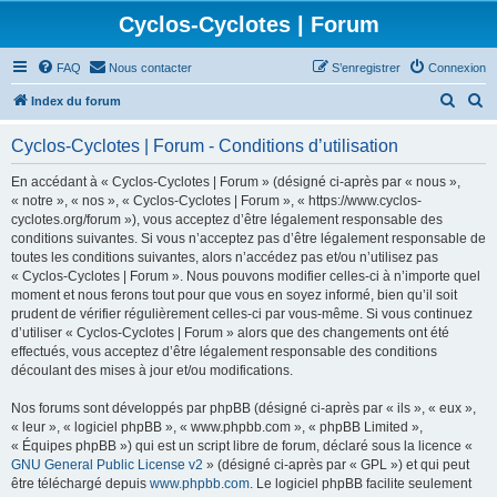
Cyclos-Cyclotes | Forum
FAQ
Nous contacter
S’enregistrer
Connexion
R
R
Index du forum
e
e
Cyclos-Cyclotes | Forum - Conditions d’utilisation
c
c
h
h
En accédant à « Cyclos-Cyclotes | Forum » (désigné ci-après par « nous »,
« notre », « nos », « Cyclos-Cyclotes | Forum », « https://www.cyclos-
e
e
cyclotes.org/forum »), vous acceptez d’être légalement responsable des
r
r
conditions suivantes. Si vous n’acceptez pas d’être légalement responsable de
toutes les conditions suivantes, alors n’accédez pas et/ou n’utilisez pas
c
c
« Cyclos-Cyclotes | Forum ». Nous pouvons modifier celles-ci à n’importe quel
h
h
moment et nous ferons tout pour que vous en soyez informé, bien qu’il soit
prudent de vérifier régulièrement celles-ci par vous-même. Si vous continuez
e
e
d’utiliser « Cyclos-Cyclotes | Forum » alors que des changements ont été
r
r
effectués, vous acceptez d’être légalement responsable des conditions
découlant des mises à jour et/ou modifications.
Nos forums sont développés par phpBB (désigné ci-après par « ils », « eux »,
« leur », « logiciel phpBB », « www.phpbb.com », « phpBB Limited »,
« Équipes phpBB ») qui est un script libre de forum, déclaré sous la licence «
GNU General Public License v2
» (désigné ci-après par « GPL ») et qui peut
être téléchargé depuis
www.phpbb.com
. Le logiciel phpBB facilite seulement