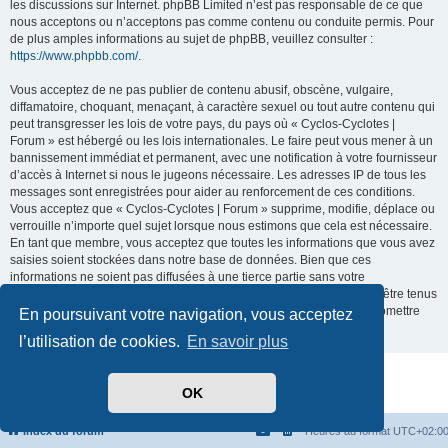
les discussions sur Internet. phpBB Limited n’est pas responsable de ce que
nous acceptons ou n’acceptons pas comme contenu ou conduite permis. Pour
de plus amples informations au sujet de phpBB, veuillez consulter :
https://www.phpbb.com/
.
Vous acceptez de ne pas publier de contenu abusif, obscène, vulgaire,
diffamatoire, choquant, menaçant, à caractère sexuel ou tout autre contenu qui
peut transgresser les lois de votre pays, du pays où « Cyclos-Cyclotes |
Forum » est hébergé ou les lois internationales. Le faire peut vous mener à un
bannissement immédiat et permanent, avec une notification à votre fournisseur
d’accès à Internet si nous le jugeons nécessaire. Les adresses IP de tous les
messages sont enregistrées pour aider au renforcement de ces conditions.
Vous acceptez que « Cyclos-Cyclotes | Forum » supprime, modifie, déplace ou
verrouille n’importe quel sujet lorsque nous estimons que cela est nécessaire.
En tant que membre, vous acceptez que toutes les informations que vous avez
saisies soient stockées dans notre base de données. Bien que ces
informations ne soient pas diffusées à une tierce partie sans votre
consentement, ni « Cyclos-Cyclotes | Forum », ni phpBB ne pourront être tenus
comme responsables en cas de tentative de piratage visant à compromettre
En poursuivant votre navigation, vous acceptez
les données.
l’utilisation de cookies.
En savoir plus
Développé par
phpBB
® Forum Software © phpBB Limited
OK
Traduit par
phpBB-fr.com
Confidentialité
|
Conditions
Index du forum
Heures au format
UTC+02:0