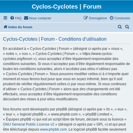
Cyclos-Cyclotes | Forum
FAQ
Nous contacter
S’enregistrer
Connexion
R
R
Index du forum
e
e
Cyclos-Cyclotes | Forum - Conditions d’utilisation
c
c
h
h
En accédant à « Cyclos-Cyclotes | Forum » (désigné ci-après par « nous »,
« notre », « nos », « Cyclos-Cyclotes | Forum », « https://www.cyclos-
e
e
cyclotes.org/forum »), vous acceptez d’être légalement responsable des
r
r
conditions suivantes. Si vous n’acceptez pas d’être légalement responsable de
toutes les conditions suivantes, alors n’accédez pas et/ou n’utilisez pas
c
c
« Cyclos-Cyclotes | Forum ». Nous pouvons modifier celles-ci à n’importe quel
h
h
moment et nous ferons tout pour que vous en soyez informé, bien qu’il soit
prudent de vérifier régulièrement celles-ci par vous-même. Si vous continuez
e
e
d’utiliser « Cyclos-Cyclotes | Forum » alors que des changements ont été
r
r
effectués, vous acceptez d’être légalement responsable des conditions
découlant des mises à jour et/ou modifications.
Nos forums sont développés par phpBB (désigné ci-après par « ils », « eux »,
« leur », « logiciel phpBB », « www.phpbb.com », « phpBB Limited »,
« Équipes phpBB ») qui est un script libre de forum, déclaré sous la licence «
GNU General Public License v2
» (désigné ci-après par « GPL ») et qui peut
être téléchargé depuis
www.phpbb.com
. Le logiciel phpBB facilite seulement