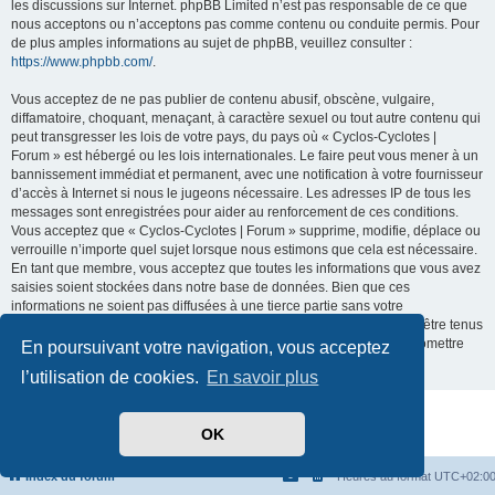
les discussions sur Internet. phpBB Limited n’est pas responsable de ce que
nous acceptons ou n’acceptons pas comme contenu ou conduite permis. Pour
de plus amples informations au sujet de phpBB, veuillez consulter :
https://www.phpbb.com/
.
Vous acceptez de ne pas publier de contenu abusif, obscène, vulgaire,
diffamatoire, choquant, menaçant, à caractère sexuel ou tout autre contenu qui
peut transgresser les lois de votre pays, du pays où « Cyclos-Cyclotes |
Forum » est hébergé ou les lois internationales. Le faire peut vous mener à un
bannissement immédiat et permanent, avec une notification à votre fournisseur
d’accès à Internet si nous le jugeons nécessaire. Les adresses IP de tous les
messages sont enregistrées pour aider au renforcement de ces conditions.
Vous acceptez que « Cyclos-Cyclotes | Forum » supprime, modifie, déplace ou
verrouille n’importe quel sujet lorsque nous estimons que cela est nécessaire.
En tant que membre, vous acceptez que toutes les informations que vous avez
saisies soient stockées dans notre base de données. Bien que ces
informations ne soient pas diffusées à une tierce partie sans votre
consentement, ni « Cyclos-Cyclotes | Forum », ni phpBB ne pourront être tenus
comme responsables en cas de tentative de piratage visant à compromettre
En poursuivant votre navigation, vous acceptez
les données.
l’utilisation de cookies.
En savoir plus
Développé par
phpBB
® Forum Software © phpBB Limited
OK
Traduit par
phpBB-fr.com
Confidentialité
|
Conditions
Index du forum
Heures au format
UTC+02:0