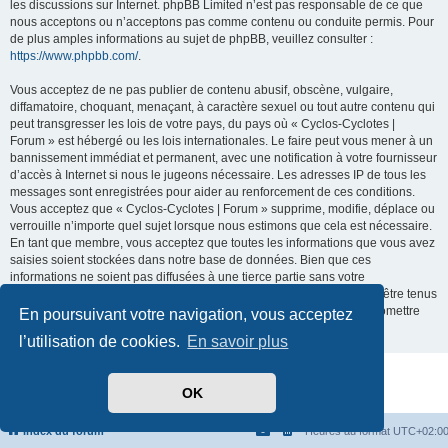
les discussions sur Internet. phpBB Limited n’est pas responsable de ce que
nous acceptons ou n’acceptons pas comme contenu ou conduite permis. Pour
de plus amples informations au sujet de phpBB, veuillez consulter :
https://www.phpbb.com/
.
Vous acceptez de ne pas publier de contenu abusif, obscène, vulgaire,
diffamatoire, choquant, menaçant, à caractère sexuel ou tout autre contenu qui
peut transgresser les lois de votre pays, du pays où « Cyclos-Cyclotes |
Forum » est hébergé ou les lois internationales. Le faire peut vous mener à un
bannissement immédiat et permanent, avec une notification à votre fournisseur
d’accès à Internet si nous le jugeons nécessaire. Les adresses IP de tous les
messages sont enregistrées pour aider au renforcement de ces conditions.
Vous acceptez que « Cyclos-Cyclotes | Forum » supprime, modifie, déplace ou
verrouille n’importe quel sujet lorsque nous estimons que cela est nécessaire.
En tant que membre, vous acceptez que toutes les informations que vous avez
saisies soient stockées dans notre base de données. Bien que ces
informations ne soient pas diffusées à une tierce partie sans votre
consentement, ni « Cyclos-Cyclotes | Forum », ni phpBB ne pourront être tenus
comme responsables en cas de tentative de piratage visant à compromettre
En poursuivant votre navigation, vous acceptez
les données.
l’utilisation de cookies.
En savoir plus
Développé par
phpBB
® Forum Software © phpBB Limited
OK
Traduit par
phpBB-fr.com
Confidentialité
|
Conditions
Index du forum
Heures au format
UTC+02:0