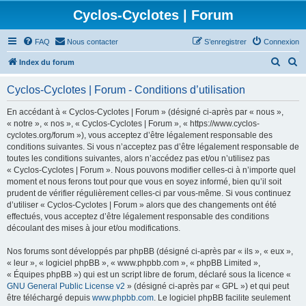
Cyclos-Cyclotes | Forum
FAQ
Nous contacter
S’enregistrer
Connexion
R
R
Index du forum
e
e
Cyclos-Cyclotes | Forum - Conditions d’utilisation
c
c
h
h
En accédant à « Cyclos-Cyclotes | Forum » (désigné ci-après par « nous »,
« notre », « nos », « Cyclos-Cyclotes | Forum », « https://www.cyclos-
e
e
cyclotes.org/forum »), vous acceptez d’être légalement responsable des
r
r
conditions suivantes. Si vous n’acceptez pas d’être légalement responsable de
toutes les conditions suivantes, alors n’accédez pas et/ou n’utilisez pas
c
c
« Cyclos-Cyclotes | Forum ». Nous pouvons modifier celles-ci à n’importe quel
h
h
moment et nous ferons tout pour que vous en soyez informé, bien qu’il soit
prudent de vérifier régulièrement celles-ci par vous-même. Si vous continuez
e
e
d’utiliser « Cyclos-Cyclotes | Forum » alors que des changements ont été
r
r
effectués, vous acceptez d’être légalement responsable des conditions
découlant des mises à jour et/ou modifications.
Nos forums sont développés par phpBB (désigné ci-après par « ils », « eux »,
« leur », « logiciel phpBB », « www.phpbb.com », « phpBB Limited »,
« Équipes phpBB ») qui est un script libre de forum, déclaré sous la licence «
GNU General Public License v2
» (désigné ci-après par « GPL ») et qui peut
être téléchargé depuis
www.phpbb.com
. Le logiciel phpBB facilite seulement