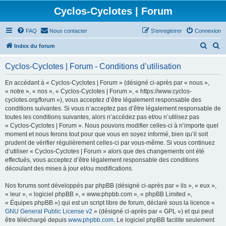
Cyclos-Cyclotes | Forum
FAQ
Nous contacter
S’enregistrer
Connexion
R
R
Index du forum
e
e
Cyclos-Cyclotes | Forum - Conditions d’utilisation
c
c
h
h
En accédant à « Cyclos-Cyclotes | Forum » (désigné ci-après par « nous »,
« notre », « nos », « Cyclos-Cyclotes | Forum », « https://www.cyclos-
e
e
cyclotes.org/forum »), vous acceptez d’être légalement responsable des
r
r
conditions suivantes. Si vous n’acceptez pas d’être légalement responsable de
toutes les conditions suivantes, alors n’accédez pas et/ou n’utilisez pas
c
c
« Cyclos-Cyclotes | Forum ». Nous pouvons modifier celles-ci à n’importe quel
h
h
moment et nous ferons tout pour que vous en soyez informé, bien qu’il soit
prudent de vérifier régulièrement celles-ci par vous-même. Si vous continuez
e
e
d’utiliser « Cyclos-Cyclotes | Forum » alors que des changements ont été
r
r
effectués, vous acceptez d’être légalement responsable des conditions
découlant des mises à jour et/ou modifications.
Nos forums sont développés par phpBB (désigné ci-après par « ils », « eux »,
« leur », « logiciel phpBB », « www.phpbb.com », « phpBB Limited »,
« Équipes phpBB ») qui est un script libre de forum, déclaré sous la licence «
GNU General Public License v2
» (désigné ci-après par « GPL ») et qui peut
être téléchargé depuis
www.phpbb.com
. Le logiciel phpBB facilite seulement