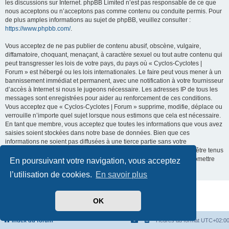
les discussions sur Internet. phpBB Limited n’est pas responsable de ce que
nous acceptons ou n’acceptons pas comme contenu ou conduite permis. Pour
de plus amples informations au sujet de phpBB, veuillez consulter :
https://www.phpbb.com/
.
Vous acceptez de ne pas publier de contenu abusif, obscène, vulgaire,
diffamatoire, choquant, menaçant, à caractère sexuel ou tout autre contenu qui
peut transgresser les lois de votre pays, du pays où « Cyclos-Cyclotes |
Forum » est hébergé ou les lois internationales. Le faire peut vous mener à un
bannissement immédiat et permanent, avec une notification à votre fournisseur
d’accès à Internet si nous le jugeons nécessaire. Les adresses IP de tous les
messages sont enregistrées pour aider au renforcement de ces conditions.
Vous acceptez que « Cyclos-Cyclotes | Forum » supprime, modifie, déplace ou
verrouille n’importe quel sujet lorsque nous estimons que cela est nécessaire.
En tant que membre, vous acceptez que toutes les informations que vous avez
saisies soient stockées dans notre base de données. Bien que ces
informations ne soient pas diffusées à une tierce partie sans votre
consentement, ni « Cyclos-Cyclotes | Forum », ni phpBB ne pourront être tenus
comme responsables en cas de tentative de piratage visant à compromettre
En poursuivant votre navigation, vous acceptez
les données.
l’utilisation de cookies.
En savoir plus
Développé par
phpBB
® Forum Software © phpBB Limited
OK
Traduit par
phpBB-fr.com
Confidentialité
|
Conditions
Index du forum
Heures au format
UTC+02:0