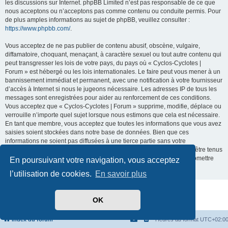
les discussions sur Internet. phpBB Limited n’est pas responsable de ce que
nous acceptons ou n’acceptons pas comme contenu ou conduite permis. Pour
de plus amples informations au sujet de phpBB, veuillez consulter :
https://www.phpbb.com/
.
Vous acceptez de ne pas publier de contenu abusif, obscène, vulgaire,
diffamatoire, choquant, menaçant, à caractère sexuel ou tout autre contenu qui
peut transgresser les lois de votre pays, du pays où « Cyclos-Cyclotes |
Forum » est hébergé ou les lois internationales. Le faire peut vous mener à un
bannissement immédiat et permanent, avec une notification à votre fournisseur
d’accès à Internet si nous le jugeons nécessaire. Les adresses IP de tous les
messages sont enregistrées pour aider au renforcement de ces conditions.
Vous acceptez que « Cyclos-Cyclotes | Forum » supprime, modifie, déplace ou
verrouille n’importe quel sujet lorsque nous estimons que cela est nécessaire.
En tant que membre, vous acceptez que toutes les informations que vous avez
saisies soient stockées dans notre base de données. Bien que ces
informations ne soient pas diffusées à une tierce partie sans votre
consentement, ni « Cyclos-Cyclotes | Forum », ni phpBB ne pourront être tenus
comme responsables en cas de tentative de piratage visant à compromettre
En poursuivant votre navigation, vous acceptez
les données.
l’utilisation de cookies.
En savoir plus
Développé par
phpBB
® Forum Software © phpBB Limited
OK
Traduit par
phpBB-fr.com
Confidentialité
|
Conditions
Index du forum
Heures au format
UTC+02:0