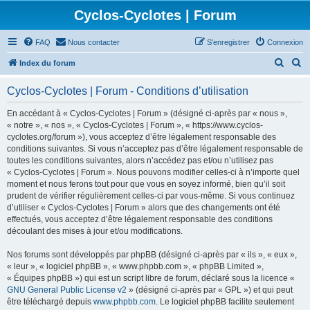
Cyclos-Cyclotes | Forum
FAQ
Nous contacter
S’enregistrer
Connexion
R
R
Index du forum
e
e
Cyclos-Cyclotes | Forum - Conditions d’utilisation
c
c
h
h
En accédant à « Cyclos-Cyclotes | Forum » (désigné ci-après par « nous »,
« notre », « nos », « Cyclos-Cyclotes | Forum », « https://www.cyclos-
e
e
cyclotes.org/forum »), vous acceptez d’être légalement responsable des
r
r
conditions suivantes. Si vous n’acceptez pas d’être légalement responsable de
toutes les conditions suivantes, alors n’accédez pas et/ou n’utilisez pas
c
c
« Cyclos-Cyclotes | Forum ». Nous pouvons modifier celles-ci à n’importe quel
h
h
moment et nous ferons tout pour que vous en soyez informé, bien qu’il soit
prudent de vérifier régulièrement celles-ci par vous-même. Si vous continuez
e
e
d’utiliser « Cyclos-Cyclotes | Forum » alors que des changements ont été
r
r
effectués, vous acceptez d’être légalement responsable des conditions
découlant des mises à jour et/ou modifications.
Nos forums sont développés par phpBB (désigné ci-après par « ils », « eux »,
« leur », « logiciel phpBB », « www.phpbb.com », « phpBB Limited »,
« Équipes phpBB ») qui est un script libre de forum, déclaré sous la licence «
GNU General Public License v2
» (désigné ci-après par « GPL ») et qui peut
être téléchargé depuis
www.phpbb.com
. Le logiciel phpBB facilite seulement