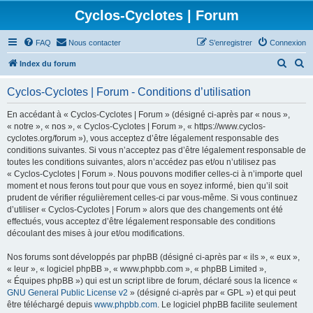
Cyclos-Cyclotes | Forum
FAQ
Nous contacter
S’enregistrer
Connexion
R
R
Index du forum
e
e
Cyclos-Cyclotes | Forum - Conditions d’utilisation
c
c
h
h
En accédant à « Cyclos-Cyclotes | Forum » (désigné ci-après par « nous »,
« notre », « nos », « Cyclos-Cyclotes | Forum », « https://www.cyclos-
e
e
cyclotes.org/forum »), vous acceptez d’être légalement responsable des
r
r
conditions suivantes. Si vous n’acceptez pas d’être légalement responsable de
toutes les conditions suivantes, alors n’accédez pas et/ou n’utilisez pas
c
c
« Cyclos-Cyclotes | Forum ». Nous pouvons modifier celles-ci à n’importe quel
h
h
moment et nous ferons tout pour que vous en soyez informé, bien qu’il soit
prudent de vérifier régulièrement celles-ci par vous-même. Si vous continuez
e
e
d’utiliser « Cyclos-Cyclotes | Forum » alors que des changements ont été
r
r
effectués, vous acceptez d’être légalement responsable des conditions
découlant des mises à jour et/ou modifications.
Nos forums sont développés par phpBB (désigné ci-après par « ils », « eux »,
« leur », « logiciel phpBB », « www.phpbb.com », « phpBB Limited »,
« Équipes phpBB ») qui est un script libre de forum, déclaré sous la licence «
GNU General Public License v2
» (désigné ci-après par « GPL ») et qui peut
être téléchargé depuis
www.phpbb.com
. Le logiciel phpBB facilite seulement