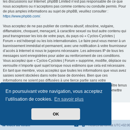
les discussions sur Internet. phpBB Limited n’est pas responsable de ce que
nous acceptons ou n’acceptons pas comme contenu ou conduite permis. Pour
de plus amples informations au sujet de phpBB, veuillez consulter :
https://www.phpbb.com/
.
Vous acceptez de ne pas publier de contenu abusif, obscène, vulgaire,
diffamatoire, choquant, menaçant, à caractère sexuel ou tout autre contenu qui
peut transgresser les lois de votre pays, du pays où « Cyclos-Cyclotes |
Forum » est hébergé ou les lois internationales. Le faire peut vous mener à un
bannissement immédiat et permanent, avec une notification à votre fournisseur
d’accès à Internet si nous le jugeons nécessaire. Les adresses IP de tous les
messages sont enregistrées pour aider au renforcement de ces conditions.
Vous acceptez que « Cyclos-Cyclotes | Forum » supprime, modifie, déplace ou
verrouille n’importe quel sujet lorsque nous estimons que cela est nécessaire.
En tant que membre, vous acceptez que toutes les informations que vous avez
saisies soient stockées dans notre base de données. Bien que ces
informations ne soient pas diffusées à une tierce partie sans votre
consentement, ni « Cyclos-Cyclotes | Forum », ni phpBB ne pourront être tenus
comme responsables en cas de tentative de piratage visant à compromettre
En poursuivant votre navigation, vous acceptez
les données.
l’utilisation de cookies.
En savoir plus
Développé par
phpBB
® Forum Software © phpBB Limited
OK
Traduit par
phpBB-fr.com
Confidentialité
|
Conditions
Index du forum
Heures au format
UTC+02:0