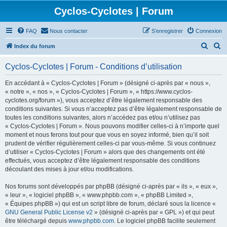
Cyclos-Cyclotes | Forum
FAQ
Nous contacter
S’enregistrer
Connexion
R
R
Index du forum
e
e
Cyclos-Cyclotes | Forum - Conditions d’utilisation
c
c
h
h
En accédant à « Cyclos-Cyclotes | Forum » (désigné ci-après par « nous »,
« notre », « nos », « Cyclos-Cyclotes | Forum », « https://www.cyclos-
e
e
cyclotes.org/forum »), vous acceptez d’être légalement responsable des
r
r
conditions suivantes. Si vous n’acceptez pas d’être légalement responsable de
toutes les conditions suivantes, alors n’accédez pas et/ou n’utilisez pas
c
c
« Cyclos-Cyclotes | Forum ». Nous pouvons modifier celles-ci à n’importe quel
h
h
moment et nous ferons tout pour que vous en soyez informé, bien qu’il soit
prudent de vérifier régulièrement celles-ci par vous-même. Si vous continuez
e
e
d’utiliser « Cyclos-Cyclotes | Forum » alors que des changements ont été
r
r
effectués, vous acceptez d’être légalement responsable des conditions
découlant des mises à jour et/ou modifications.
Nos forums sont développés par phpBB (désigné ci-après par « ils », « eux »,
« leur », « logiciel phpBB », « www.phpbb.com », « phpBB Limited »,
« Équipes phpBB ») qui est un script libre de forum, déclaré sous la licence «
GNU General Public License v2
» (désigné ci-après par « GPL ») et qui peut
être téléchargé depuis
www.phpbb.com
. Le logiciel phpBB facilite seulement