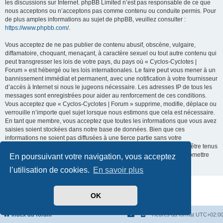
les discussions sur Internet. phpBB Limited n’est pas responsable de ce que
nous acceptons ou n’acceptons pas comme contenu ou conduite permis. Pour
de plus amples informations au sujet de phpBB, veuillez consulter :
https://www.phpbb.com/
.
Vous acceptez de ne pas publier de contenu abusif, obscène, vulgaire,
diffamatoire, choquant, menaçant, à caractère sexuel ou tout autre contenu qui
peut transgresser les lois de votre pays, du pays où « Cyclos-Cyclotes |
Forum » est hébergé ou les lois internationales. Le faire peut vous mener à un
bannissement immédiat et permanent, avec une notification à votre fournisseur
d’accès à Internet si nous le jugeons nécessaire. Les adresses IP de tous les
messages sont enregistrées pour aider au renforcement de ces conditions.
Vous acceptez que « Cyclos-Cyclotes | Forum » supprime, modifie, déplace ou
verrouille n’importe quel sujet lorsque nous estimons que cela est nécessaire.
En tant que membre, vous acceptez que toutes les informations que vous avez
saisies soient stockées dans notre base de données. Bien que ces
informations ne soient pas diffusées à une tierce partie sans votre
consentement, ni « Cyclos-Cyclotes | Forum », ni phpBB ne pourront être tenus
comme responsables en cas de tentative de piratage visant à compromettre
En poursuivant votre navigation, vous acceptez
les données.
l’utilisation de cookies.
En savoir plus
Développé par
phpBB
® Forum Software © phpBB Limited
OK
Traduit par
phpBB-fr.com
Confidentialité
|
Conditions
Index du forum
Heures au format
UTC+02:0