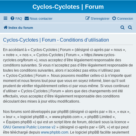
Cyclos-Cyclotes | Forum
FAQ
Nous contacter
S’enregistrer
Connexion
R
R
Index du forum
e
e
Cyclos-Cyclotes | Forum - Conditions d’utilisation
c
c
h
h
En accédant à « Cyclos-Cyclotes | Forum » (désigné ci-après par « nous »,
« notre », « nos », « Cyclos-Cyclotes | Forum », « https://www.cyclos-
e
e
cyclotes.org/forum »), vous acceptez d’être légalement responsable des
r
r
conditions suivantes. Si vous n’acceptez pas d’être légalement responsable de
toutes les conditions suivantes, alors n’accédez pas et/ou n’utilisez pas
c
c
« Cyclos-Cyclotes | Forum ». Nous pouvons modifier celles-ci à n’importe quel
h
h
moment et nous ferons tout pour que vous en soyez informé, bien qu’il soit
prudent de vérifier régulièrement celles-ci par vous-même. Si vous continuez
e
e
d’utiliser « Cyclos-Cyclotes | Forum » alors que des changements ont été
r
r
effectués, vous acceptez d’être légalement responsable des conditions
découlant des mises à jour et/ou modifications.
Nos forums sont développés par phpBB (désigné ci-après par « ils », « eux »,
« leur », « logiciel phpBB », « www.phpbb.com », « phpBB Limited »,
« Équipes phpBB ») qui est un script libre de forum, déclaré sous la licence «
GNU General Public License v2
» (désigné ci-après par « GPL ») et qui peut
être téléchargé depuis
www.phpbb.com
. Le logiciel phpBB facilite seulement