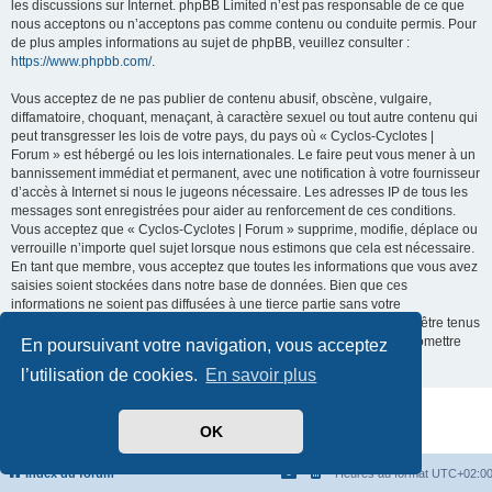
les discussions sur Internet. phpBB Limited n’est pas responsable de ce que
nous acceptons ou n’acceptons pas comme contenu ou conduite permis. Pour
de plus amples informations au sujet de phpBB, veuillez consulter :
https://www.phpbb.com/
.
Vous acceptez de ne pas publier de contenu abusif, obscène, vulgaire,
diffamatoire, choquant, menaçant, à caractère sexuel ou tout autre contenu qui
peut transgresser les lois de votre pays, du pays où « Cyclos-Cyclotes |
Forum » est hébergé ou les lois internationales. Le faire peut vous mener à un
bannissement immédiat et permanent, avec une notification à votre fournisseur
d’accès à Internet si nous le jugeons nécessaire. Les adresses IP de tous les
messages sont enregistrées pour aider au renforcement de ces conditions.
Vous acceptez que « Cyclos-Cyclotes | Forum » supprime, modifie, déplace ou
verrouille n’importe quel sujet lorsque nous estimons que cela est nécessaire.
En tant que membre, vous acceptez que toutes les informations que vous avez
saisies soient stockées dans notre base de données. Bien que ces
informations ne soient pas diffusées à une tierce partie sans votre
consentement, ni « Cyclos-Cyclotes | Forum », ni phpBB ne pourront être tenus
comme responsables en cas de tentative de piratage visant à compromettre
En poursuivant votre navigation, vous acceptez
les données.
l’utilisation de cookies.
En savoir plus
Développé par
phpBB
® Forum Software © phpBB Limited
OK
Traduit par
phpBB-fr.com
Confidentialité
|
Conditions
Index du forum
Heures au format
UTC+02:0