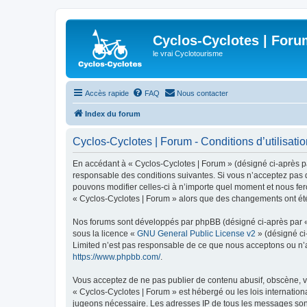
Cyclos-Cyclotes | Foru
le vrai Cyclotourisme
Accès rapide
FAQ
Nous contacter
Index du forum
Cyclos-Cyclotes | Forum - Conditions d’utilisati
En accédant à « Cyclos-Cyclotes | Forum » (désigné ci-après par
responsable des conditions suivantes. Si vous n’acceptez pas d
pouvons modifier celles-ci à n’importe quel moment et nous fero
« Cyclos-Cyclotes | Forum » alors que des changements ont été
Nos forums sont développés par phpBB (désigné ci-après par « i
sous la licence «
GNU General Public License v2
» (désigné ci
Limited n’est pas responsable de ce que nous acceptons ou n’
https://www.phpbb.com/
.
Vous acceptez de ne pas publier de contenu abusif, obscène, vu
« Cyclos-Cyclotes | Forum » est hébergé ou les lois internation
jugeons nécessaire. Les adresses IP de tous les messages sont