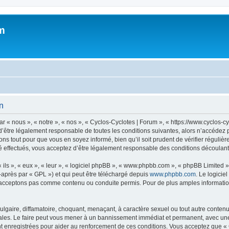
m
on
 « nous », « notre », « nos », « Cyclos-Cyclotes | Forum », « https://www.cyclos-c
’être légalement responsable de toutes les conditions suivantes, alors n’accédez p
ns tout pour que vous en soyez informé, bien qu’il soit prudent de vérifier régulièr
 effectués, vous acceptez d’être légalement responsable des conditions découlant 
ls », « eux », « leur », « logiciel phpBB », « www.phpbb.com », « phpBB Limited »,
-après par « GPL ») et qui peut être téléchargé depuis
www.phpbb.com
. Le logicie
acceptons pas comme contenu ou conduite permis. Pour de plus amples informations
lgaire, diffamatoire, choquant, menaçant, à caractère sexuel ou tout autre contenu 
ales. Le faire peut vous mener à un bannissement immédiat et permanent, avec une no
 enregistrées pour aider au renforcement de ces conditions. Vous acceptez que « 