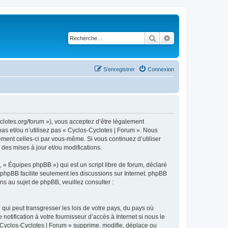
Rechercher
Recherche avancé
S’enregistrer
Connexion
yclotes.org/forum »), vous acceptez d’être légalement
as et/ou n’utilisez pas « Cyclos-Cyclotes | Forum ». Nous
ement celles-ci par vous-même. Si vous continuez d’utiliser
des mises à jour et/ou modifications.
 « Équipes phpBB ») qui est un script libre de forum, déclaré
l phpBB facilite seulement les discussions sur Internet. phpBB
 au sujet de phpBB, veuillez consulter :
qui peut transgresser les lois de votre pays, du pays où
tification à votre fournisseur d’accès à Internet si nous le
Cyclos-Cyclotes | Forum » supprime, modifie, déplace ou