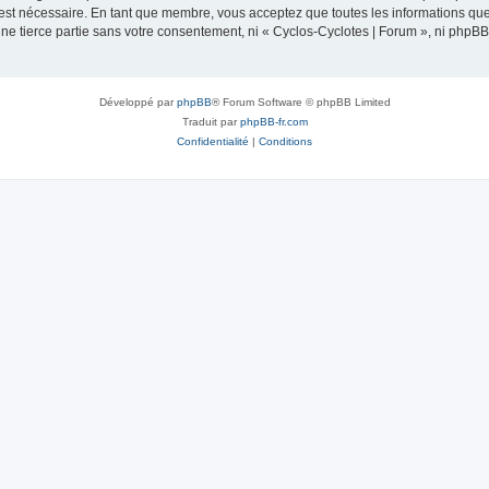
 est nécessaire. En tant que membre, vous acceptez que toutes les informations qu
une tierce partie sans votre consentement, ni « Cyclos-Cyclotes | Forum », ni php
Développé par
phpBB
® Forum Software © phpBB Limited
Traduit par
phpBB-fr.com
Confidentialité
|
Conditions