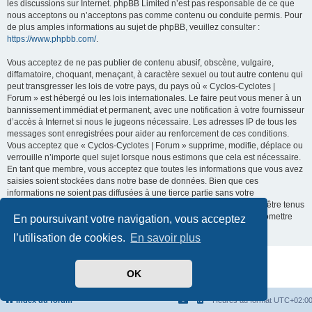
les discussions sur Internet. phpBB Limited n’est pas responsable de ce que
nous acceptons ou n’acceptons pas comme contenu ou conduite permis. Pour
de plus amples informations au sujet de phpBB, veuillez consulter :
https://www.phpbb.com/
.
Vous acceptez de ne pas publier de contenu abusif, obscène, vulgaire,
diffamatoire, choquant, menaçant, à caractère sexuel ou tout autre contenu qui
peut transgresser les lois de votre pays, du pays où « Cyclos-Cyclotes |
Forum » est hébergé ou les lois internationales. Le faire peut vous mener à un
bannissement immédiat et permanent, avec une notification à votre fournisseur
d’accès à Internet si nous le jugeons nécessaire. Les adresses IP de tous les
messages sont enregistrées pour aider au renforcement de ces conditions.
Vous acceptez que « Cyclos-Cyclotes | Forum » supprime, modifie, déplace ou
verrouille n’importe quel sujet lorsque nous estimons que cela est nécessaire.
En tant que membre, vous acceptez que toutes les informations que vous avez
saisies soient stockées dans notre base de données. Bien que ces
informations ne soient pas diffusées à une tierce partie sans votre
consentement, ni « Cyclos-Cyclotes | Forum », ni phpBB ne pourront être tenus
comme responsables en cas de tentative de piratage visant à compromettre
En poursuivant votre navigation, vous acceptez
les données.
l’utilisation de cookies.
En savoir plus
Développé par
phpBB
® Forum Software © phpBB Limited
OK
Traduit par
phpBB-fr.com
Confidentialité
|
Conditions
Index du forum
Heures au format
UTC+02:0