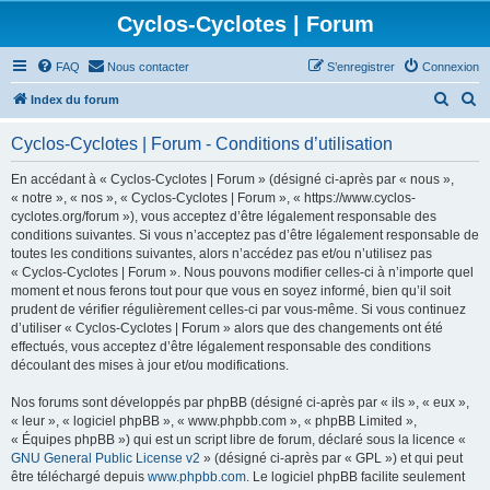
Cyclos-Cyclotes | Forum
FAQ
Nous contacter
S’enregistrer
Connexion
R
R
Index du forum
e
e
Cyclos-Cyclotes | Forum - Conditions d’utilisation
c
c
h
h
En accédant à « Cyclos-Cyclotes | Forum » (désigné ci-après par « nous »,
« notre », « nos », « Cyclos-Cyclotes | Forum », « https://www.cyclos-
e
e
cyclotes.org/forum »), vous acceptez d’être légalement responsable des
r
r
conditions suivantes. Si vous n’acceptez pas d’être légalement responsable de
toutes les conditions suivantes, alors n’accédez pas et/ou n’utilisez pas
c
c
« Cyclos-Cyclotes | Forum ». Nous pouvons modifier celles-ci à n’importe quel
h
h
moment et nous ferons tout pour que vous en soyez informé, bien qu’il soit
prudent de vérifier régulièrement celles-ci par vous-même. Si vous continuez
e
e
d’utiliser « Cyclos-Cyclotes | Forum » alors que des changements ont été
r
r
effectués, vous acceptez d’être légalement responsable des conditions
découlant des mises à jour et/ou modifications.
Nos forums sont développés par phpBB (désigné ci-après par « ils », « eux »,
« leur », « logiciel phpBB », « www.phpbb.com », « phpBB Limited »,
« Équipes phpBB ») qui est un script libre de forum, déclaré sous la licence «
GNU General Public License v2
» (désigné ci-après par « GPL ») et qui peut
être téléchargé depuis
www.phpbb.com
. Le logiciel phpBB facilite seulement