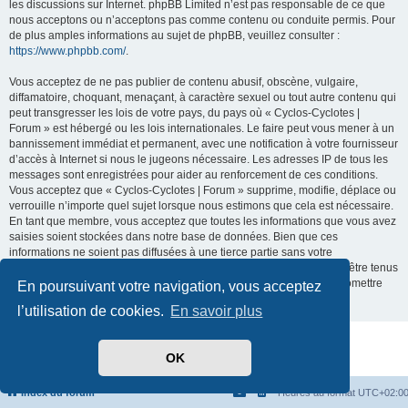
les discussions sur Internet. phpBB Limited n’est pas responsable de ce que
nous acceptons ou n’acceptons pas comme contenu ou conduite permis. Pour
de plus amples informations au sujet de phpBB, veuillez consulter :
https://www.phpbb.com/
.
Vous acceptez de ne pas publier de contenu abusif, obscène, vulgaire,
diffamatoire, choquant, menaçant, à caractère sexuel ou tout autre contenu qui
peut transgresser les lois de votre pays, du pays où « Cyclos-Cyclotes |
Forum » est hébergé ou les lois internationales. Le faire peut vous mener à un
bannissement immédiat et permanent, avec une notification à votre fournisseur
d’accès à Internet si nous le jugeons nécessaire. Les adresses IP de tous les
messages sont enregistrées pour aider au renforcement de ces conditions.
Vous acceptez que « Cyclos-Cyclotes | Forum » supprime, modifie, déplace ou
verrouille n’importe quel sujet lorsque nous estimons que cela est nécessaire.
En tant que membre, vous acceptez que toutes les informations que vous avez
saisies soient stockées dans notre base de données. Bien que ces
informations ne soient pas diffusées à une tierce partie sans votre
consentement, ni « Cyclos-Cyclotes | Forum », ni phpBB ne pourront être tenus
comme responsables en cas de tentative de piratage visant à compromettre
En poursuivant votre navigation, vous acceptez
les données.
l’utilisation de cookies.
En savoir plus
Développé par
phpBB
® Forum Software © phpBB Limited
OK
Traduit par
phpBB-fr.com
Confidentialité
|
Conditions
Index du forum
Heures au format
UTC+02:0