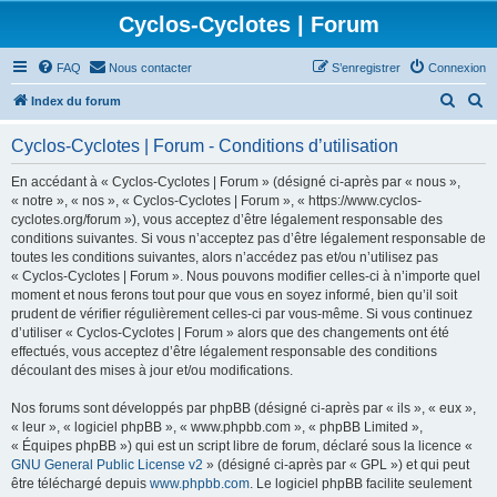
Cyclos-Cyclotes | Forum
FAQ
Nous contacter
S’enregistrer
Connexion
R
R
Index du forum
e
e
Cyclos-Cyclotes | Forum - Conditions d’utilisation
c
c
h
h
En accédant à « Cyclos-Cyclotes | Forum » (désigné ci-après par « nous »,
« notre », « nos », « Cyclos-Cyclotes | Forum », « https://www.cyclos-
e
e
cyclotes.org/forum »), vous acceptez d’être légalement responsable des
r
r
conditions suivantes. Si vous n’acceptez pas d’être légalement responsable de
toutes les conditions suivantes, alors n’accédez pas et/ou n’utilisez pas
c
c
« Cyclos-Cyclotes | Forum ». Nous pouvons modifier celles-ci à n’importe quel
h
h
moment et nous ferons tout pour que vous en soyez informé, bien qu’il soit
prudent de vérifier régulièrement celles-ci par vous-même. Si vous continuez
e
e
d’utiliser « Cyclos-Cyclotes | Forum » alors que des changements ont été
r
r
effectués, vous acceptez d’être légalement responsable des conditions
découlant des mises à jour et/ou modifications.
Nos forums sont développés par phpBB (désigné ci-après par « ils », « eux »,
« leur », « logiciel phpBB », « www.phpbb.com », « phpBB Limited »,
« Équipes phpBB ») qui est un script libre de forum, déclaré sous la licence «
GNU General Public License v2
» (désigné ci-après par « GPL ») et qui peut
être téléchargé depuis
www.phpbb.com
. Le logiciel phpBB facilite seulement