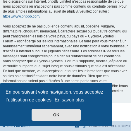
les discussions sur Internet. phpBB Limited n’est pas responsable de ce que
nous acceptons ou n’acceptons pas comme contenu ou conduite permis. Pour
de plus amples informations au sujet de phpBB, veuillez consulter :
https://www.phpbb.com/
.
Vous acceptez de ne pas publier de contenu abusif, obscène, vulgaire,
diffamatoire, choquant, menaçant, à caractère sexuel ou tout autre contenu qui
peut transgresser les lois de votre pays, du pays où « Cyclos-Cyclotes |
Forum » est hébergé ou les lois internationales. Le faire peut vous mener à un
bannissement immédiat et permanent, avec une notification à votre fournisseur
d’accès à Internet si nous le jugeons nécessaire. Les adresses IP de tous les
messages sont enregistrées pour aider au renforcement de ces conditions.
Vous acceptez que « Cyclos-Cyclotes | Forum » supprime, modifie, déplace ou
verrouille n’importe quel sujet lorsque nous estimons que cela est nécessaire.
En tant que membre, vous acceptez que toutes les informations que vous avez
saisies soient stockées dans notre base de données. Bien que ces
informations ne soient pas diffusées à une tierce partie sans votre
consentement, ni « Cyclos-Cyclotes | Forum », ni phpBB ne pourront être tenus
comme responsables en cas de tentative de piratage visant à compromettre
En poursuivant votre navigation, vous acceptez
les données.
l’utilisation de cookies.
En savoir plus
Développé par
phpBB
® Forum Software © phpBB Limited
OK
Traduit par
phpBB-fr.com
Confidentialité
|
Conditions
Index du forum
Heures au format
UTC+02:0