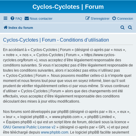
Cyclos-Cyclotes | Forum
FAQ
Nous contacter
S’enregistrer
Connexion
R
R
Index du forum
e
e
Cyclos-Cyclotes | Forum - Conditions d’utilisation
c
c
h
h
En accédant à « Cyclos-Cyclotes | Forum » (désigné ci-après par « nous »,
« notre », « nos », « Cyclos-Cyclotes | Forum », « https://www.cyclos-
e
e
cyclotes.org/forum »), vous acceptez d’être légalement responsable des
r
r
conditions suivantes. Si vous n’acceptez pas d’être légalement responsable de
toutes les conditions suivantes, alors n’accédez pas et/ou n’utilisez pas
c
c
« Cyclos-Cyclotes | Forum ». Nous pouvons modifier celles-ci à n’importe quel
h
h
moment et nous ferons tout pour que vous en soyez informé, bien qu’il soit
prudent de vérifier régulièrement celles-ci par vous-même. Si vous continuez
e
e
d’utiliser « Cyclos-Cyclotes | Forum » alors que des changements ont été
r
r
effectués, vous acceptez d’être légalement responsable des conditions
découlant des mises à jour et/ou modifications.
Nos forums sont développés par phpBB (désigné ci-après par « ils », « eux »,
« leur », « logiciel phpBB », « www.phpbb.com », « phpBB Limited »,
« Équipes phpBB ») qui est un script libre de forum, déclaré sous la licence «
GNU General Public License v2
» (désigné ci-après par « GPL ») et qui peut
être téléchargé depuis
www.phpbb.com
. Le logiciel phpBB facilite seulement