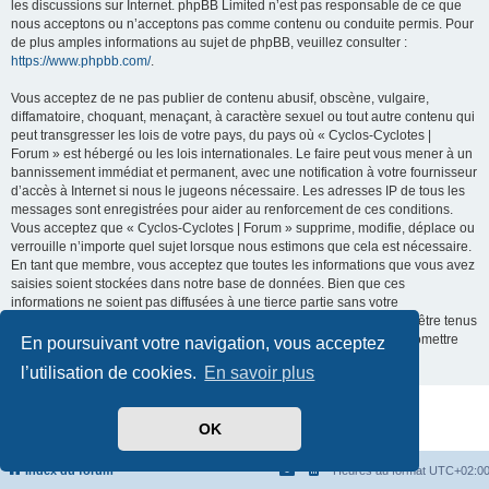
les discussions sur Internet. phpBB Limited n’est pas responsable de ce que
nous acceptons ou n’acceptons pas comme contenu ou conduite permis. Pour
de plus amples informations au sujet de phpBB, veuillez consulter :
https://www.phpbb.com/
.
Vous acceptez de ne pas publier de contenu abusif, obscène, vulgaire,
diffamatoire, choquant, menaçant, à caractère sexuel ou tout autre contenu qui
peut transgresser les lois de votre pays, du pays où « Cyclos-Cyclotes |
Forum » est hébergé ou les lois internationales. Le faire peut vous mener à un
bannissement immédiat et permanent, avec une notification à votre fournisseur
d’accès à Internet si nous le jugeons nécessaire. Les adresses IP de tous les
messages sont enregistrées pour aider au renforcement de ces conditions.
Vous acceptez que « Cyclos-Cyclotes | Forum » supprime, modifie, déplace ou
verrouille n’importe quel sujet lorsque nous estimons que cela est nécessaire.
En tant que membre, vous acceptez que toutes les informations que vous avez
saisies soient stockées dans notre base de données. Bien que ces
informations ne soient pas diffusées à une tierce partie sans votre
consentement, ni « Cyclos-Cyclotes | Forum », ni phpBB ne pourront être tenus
comme responsables en cas de tentative de piratage visant à compromettre
En poursuivant votre navigation, vous acceptez
les données.
l’utilisation de cookies.
En savoir plus
Développé par
phpBB
® Forum Software © phpBB Limited
OK
Traduit par
phpBB-fr.com
Confidentialité
|
Conditions
Index du forum
Heures au format
UTC+02:0