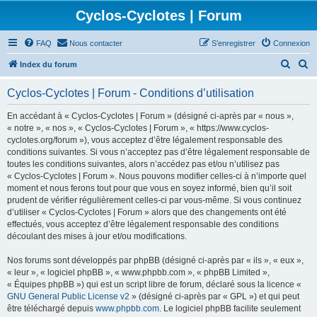
Cyclos-Cyclotes | Forum
FAQ
Nous contacter
S’enregistrer
Connexion
R
R
Index du forum
e
e
Cyclos-Cyclotes | Forum - Conditions d’utilisation
c
c
h
h
En accédant à « Cyclos-Cyclotes | Forum » (désigné ci-après par « nous »,
« notre », « nos », « Cyclos-Cyclotes | Forum », « https://www.cyclos-
e
e
cyclotes.org/forum »), vous acceptez d’être légalement responsable des
r
r
conditions suivantes. Si vous n’acceptez pas d’être légalement responsable de
toutes les conditions suivantes, alors n’accédez pas et/ou n’utilisez pas
c
c
« Cyclos-Cyclotes | Forum ». Nous pouvons modifier celles-ci à n’importe quel
h
h
moment et nous ferons tout pour que vous en soyez informé, bien qu’il soit
prudent de vérifier régulièrement celles-ci par vous-même. Si vous continuez
e
e
d’utiliser « Cyclos-Cyclotes | Forum » alors que des changements ont été
r
r
effectués, vous acceptez d’être légalement responsable des conditions
découlant des mises à jour et/ou modifications.
Nos forums sont développés par phpBB (désigné ci-après par « ils », « eux »,
« leur », « logiciel phpBB », « www.phpbb.com », « phpBB Limited »,
« Équipes phpBB ») qui est un script libre de forum, déclaré sous la licence «
GNU General Public License v2
» (désigné ci-après par « GPL ») et qui peut
être téléchargé depuis
www.phpbb.com
. Le logiciel phpBB facilite seulement