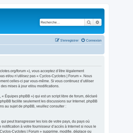
Rechercher
Recherche avancé
S’enregistrer
Connexion
yclotes.org/forum »), vous acceptez d’être légalement
as et/ou n’utilisez pas « Cyclos-Cyclotes | Forum ». Nous
ement celles-ci par vous-même. Si vous continuez d’utiliser
des mises à jour et/ou modifications.
 « Équipes phpBB ») qui est un script libre de forum, déclaré
l phpBB facilite seulement les discussions sur Internet. phpBB
 au sujet de phpBB, veuillez consulter :
qui peut transgresser les lois de votre pays, du pays où
tification à votre fournisseur d’accès à Internet si nous le
Cyclos-Cyclotes | Forum » supprime, modifie, déplace ou