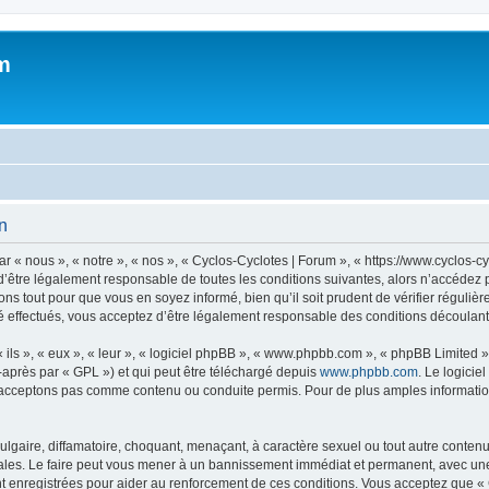
m
on
 « nous », « notre », « nos », « Cyclos-Cyclotes | Forum », « https://www.cyclos-c
’être légalement responsable de toutes les conditions suivantes, alors n’accédez p
ns tout pour que vous en soyez informé, bien qu’il soit prudent de vérifier régulièr
 effectués, vous acceptez d’être légalement responsable des conditions découlant 
ls », « eux », « leur », « logiciel phpBB », « www.phpbb.com », « phpBB Limited »,
-après par « GPL ») et qui peut être téléchargé depuis
www.phpbb.com
. Le logicie
acceptons pas comme contenu ou conduite permis. Pour de plus amples informations
lgaire, diffamatoire, choquant, menaçant, à caractère sexuel ou tout autre contenu 
ales. Le faire peut vous mener à un bannissement immédiat et permanent, avec une no
 enregistrées pour aider au renforcement de ces conditions. Vous acceptez que « 