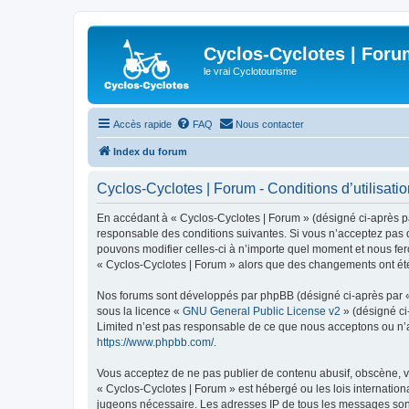
Cyclos-Cyclotes | Foru
le vrai Cyclotourisme
Accès rapide
FAQ
Nous contacter
Index du forum
Cyclos-Cyclotes | Forum - Conditions d’utilisati
En accédant à « Cyclos-Cyclotes | Forum » (désigné ci-après par
responsable des conditions suivantes. Si vous n’acceptez pas d
pouvons modifier celles-ci à n’importe quel moment et nous fero
« Cyclos-Cyclotes | Forum » alors que des changements ont été
Nos forums sont développés par phpBB (désigné ci-après par « i
sous la licence «
GNU General Public License v2
» (désigné ci
Limited n’est pas responsable de ce que nous acceptons ou n’
https://www.phpbb.com/
.
Vous acceptez de ne pas publier de contenu abusif, obscène, vu
« Cyclos-Cyclotes | Forum » est hébergé ou les lois internation
jugeons nécessaire. Les adresses IP de tous les messages sont