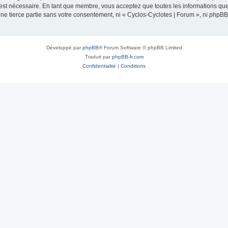
 est nécessaire. En tant que membre, vous acceptez que toutes les informations qu
une tierce partie sans votre consentement, ni « Cyclos-Cyclotes | Forum », ni php
Développé par
phpBB
® Forum Software © phpBB Limited
Traduit par
phpBB-fr.com
Confidentialité
|
Conditions