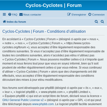
Cyclos-Cyclotes | Forum
FAQ
Nous contacter
S’enregistrer
Connexion
R
R
Index du forum
e
e
Cyclos-Cyclotes | Forum - Conditions d’utilisation
c
c
h
h
En accédant à « Cyclos-Cyclotes | Forum » (désigné ci-après par « nous »,
« notre », « nos », « Cyclos-Cyclotes | Forum », « https://www.cyclos-
e
e
cyclotes.org/forum »), vous acceptez d’être légalement responsable des
r
r
conditions suivantes. Si vous n’acceptez pas d’être légalement responsable de
toutes les conditions suivantes, alors n’accédez pas et/ou n’utilisez pas
c
c
« Cyclos-Cyclotes | Forum ». Nous pouvons modifier celles-ci à n’importe quel
h
h
moment et nous ferons tout pour que vous en soyez informé, bien qu’il soit
prudent de vérifier régulièrement celles-ci par vous-même. Si vous continuez
e
e
d’utiliser « Cyclos-Cyclotes | Forum » alors que des changements ont été
r
r
effectués, vous acceptez d’être légalement responsable des conditions
découlant des mises à jour et/ou modifications.
Nos forums sont développés par phpBB (désigné ci-après par « ils », « eux »,
« leur », « logiciel phpBB », « www.phpbb.com », « phpBB Limited »,
« Équipes phpBB ») qui est un script libre de forum, déclaré sous la licence «
GNU General Public License v2
» (désigné ci-après par « GPL ») et qui peut
être téléchargé depuis
www.phpbb.com
. Le logiciel phpBB facilite seulement