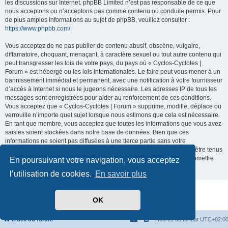
les discussions sur Internet. phpBB Limited n’est pas responsable de ce que
nous acceptons ou n’acceptons pas comme contenu ou conduite permis. Pour
de plus amples informations au sujet de phpBB, veuillez consulter :
https://www.phpbb.com/
.
Vous acceptez de ne pas publier de contenu abusif, obscène, vulgaire,
diffamatoire, choquant, menaçant, à caractère sexuel ou tout autre contenu qui
peut transgresser les lois de votre pays, du pays où « Cyclos-Cyclotes |
Forum » est hébergé ou les lois internationales. Le faire peut vous mener à un
bannissement immédiat et permanent, avec une notification à votre fournisseur
d’accès à Internet si nous le jugeons nécessaire. Les adresses IP de tous les
messages sont enregistrées pour aider au renforcement de ces conditions.
Vous acceptez que « Cyclos-Cyclotes | Forum » supprime, modifie, déplace ou
verrouille n’importe quel sujet lorsque nous estimons que cela est nécessaire.
En tant que membre, vous acceptez que toutes les informations que vous avez
saisies soient stockées dans notre base de données. Bien que ces
informations ne soient pas diffusées à une tierce partie sans votre
consentement, ni « Cyclos-Cyclotes | Forum », ni phpBB ne pourront être tenus
comme responsables en cas de tentative de piratage visant à compromettre
En poursuivant votre navigation, vous acceptez
les données.
l’utilisation de cookies.
En savoir plus
Développé par
phpBB
® Forum Software © phpBB Limited
OK
Traduit par
phpBB-fr.com
Confidentialité
|
Conditions
Index du forum
Heures au format
UTC+02:0