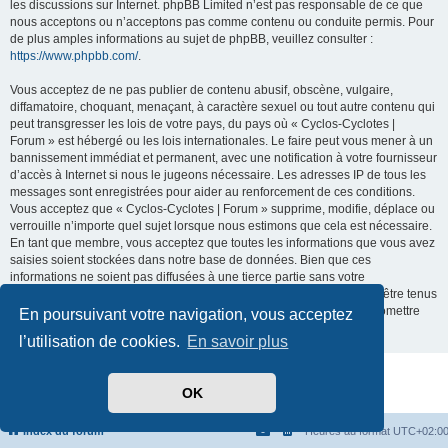
les discussions sur Internet. phpBB Limited n’est pas responsable de ce que
nous acceptons ou n’acceptons pas comme contenu ou conduite permis. Pour
de plus amples informations au sujet de phpBB, veuillez consulter :
https://www.phpbb.com/
.
Vous acceptez de ne pas publier de contenu abusif, obscène, vulgaire,
diffamatoire, choquant, menaçant, à caractère sexuel ou tout autre contenu qui
peut transgresser les lois de votre pays, du pays où « Cyclos-Cyclotes |
Forum » est hébergé ou les lois internationales. Le faire peut vous mener à un
bannissement immédiat et permanent, avec une notification à votre fournisseur
d’accès à Internet si nous le jugeons nécessaire. Les adresses IP de tous les
messages sont enregistrées pour aider au renforcement de ces conditions.
Vous acceptez que « Cyclos-Cyclotes | Forum » supprime, modifie, déplace ou
verrouille n’importe quel sujet lorsque nous estimons que cela est nécessaire.
En tant que membre, vous acceptez que toutes les informations que vous avez
saisies soient stockées dans notre base de données. Bien que ces
informations ne soient pas diffusées à une tierce partie sans votre
consentement, ni « Cyclos-Cyclotes | Forum », ni phpBB ne pourront être tenus
comme responsables en cas de tentative de piratage visant à compromettre
En poursuivant votre navigation, vous acceptez
les données.
l’utilisation de cookies.
En savoir plus
Développé par
phpBB
® Forum Software © phpBB Limited
OK
Traduit par
phpBB-fr.com
Confidentialité
|
Conditions
Index du forum
Heures au format
UTC+02:0