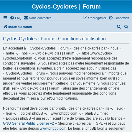
Cyclos-Cyclotes | Forum
FAQ
Nous contacter
S’enregistrer
Connexion
R
R
Index du forum
e
e
Cyclos-Cyclotes | Forum - Conditions d’utilisation
c
c
h
h
En accédant à « Cyclos-Cyclotes | Forum » (désigné ci-après par « nous »,
« notre », « nos », « Cyclos-Cyclotes | Forum », « https://www.cyclos-
e
e
cyclotes.org/forum »), vous acceptez d’être légalement responsable des
r
r
conditions suivantes. Si vous n’acceptez pas d’être légalement responsable de
toutes les conditions suivantes, alors n’accédez pas et/ou n’utilisez pas
c
c
« Cyclos-Cyclotes | Forum ». Nous pouvons modifier celles-ci à n’importe quel
h
h
moment et nous ferons tout pour que vous en soyez informé, bien qu’il soit
prudent de vérifier régulièrement celles-ci par vous-même. Si vous continuez
e
e
d’utiliser « Cyclos-Cyclotes | Forum » alors que des changements ont été
r
r
effectués, vous acceptez d’être légalement responsable des conditions
découlant des mises à jour et/ou modifications.
Nos forums sont développés par phpBB (désigné ci-après par « ils », « eux »,
« leur », « logiciel phpBB », « www.phpbb.com », « phpBB Limited »,
« Équipes phpBB ») qui est un script libre de forum, déclaré sous la licence «
GNU General Public License v2
» (désigné ci-après par « GPL ») et qui peut
être téléchargé depuis
www.phpbb.com
. Le logiciel phpBB facilite seulement