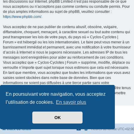
les discussions sur Internet. phpBB Limited n’est pas responsable de ce que
nous acceptons ou n’acceptons pas comme contenu ou conduite permis. Pour
de plus amples informations au sujet de phpBB, veuillez consulter :
https://www.phpbb.com/
.
Vous acceptez de ne pas publier de contenu abusif, obscène, vulgaire,
diffamatoire, choquant, menaçant, à caractère sexuel ou tout autre contenu qui
peut transgresser les lois de votre pays, du pays où « Cyclos-Cyclotes |
Forum » est hébergé ou les lois internationales. Le faire peut vous mener à un
bannissement immédiat et permanent, avec une notification à votre fournisseur
d’accès à Internet si nous le jugeons nécessaire. Les adresses IP de tous les
messages sont enregistrées pour aider au renforcement de ces conditions.
Vous acceptez que « Cyclos-Cyclotes | Forum » supprime, modifie, déplace ou
verrouille n’importe quel sujet lorsque nous estimons que cela est nécessaire.
En tant que membre, vous acceptez que toutes les informations que vous avez
saisies soient stockées dans notre base de données. Bien que ces
informations ne soient pas diffusées à une tierce partie sans votre
consentement, ni « Cyclos-Cyclotes | Forum », ni phpBB ne pourront être tenus
comme responsables en cas de tentative de piratage visant à compromettre
En poursuivant votre navigation, vous acceptez
les données.
l’utilisation de cookies.
En savoir plus
Développé par
phpBB
® Forum Software © phpBB Limited
OK
Traduit par
phpBB-fr.com
Confidentialité
|
Conditions
Index du forum
Heures au format
UTC+02:0