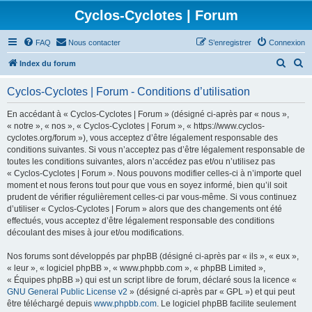
Cyclos-Cyclotes | Forum
FAQ
Nous contacter
S’enregistrer
Connexion
R
R
Index du forum
e
e
Cyclos-Cyclotes | Forum - Conditions d’utilisation
c
c
h
h
En accédant à « Cyclos-Cyclotes | Forum » (désigné ci-après par « nous »,
« notre », « nos », « Cyclos-Cyclotes | Forum », « https://www.cyclos-
e
e
cyclotes.org/forum »), vous acceptez d’être légalement responsable des
r
r
conditions suivantes. Si vous n’acceptez pas d’être légalement responsable de
toutes les conditions suivantes, alors n’accédez pas et/ou n’utilisez pas
c
c
« Cyclos-Cyclotes | Forum ». Nous pouvons modifier celles-ci à n’importe quel
h
h
moment et nous ferons tout pour que vous en soyez informé, bien qu’il soit
prudent de vérifier régulièrement celles-ci par vous-même. Si vous continuez
e
e
d’utiliser « Cyclos-Cyclotes | Forum » alors que des changements ont été
r
r
effectués, vous acceptez d’être légalement responsable des conditions
découlant des mises à jour et/ou modifications.
Nos forums sont développés par phpBB (désigné ci-après par « ils », « eux »,
« leur », « logiciel phpBB », « www.phpbb.com », « phpBB Limited »,
« Équipes phpBB ») qui est un script libre de forum, déclaré sous la licence «
GNU General Public License v2
» (désigné ci-après par « GPL ») et qui peut
être téléchargé depuis
www.phpbb.com
. Le logiciel phpBB facilite seulement