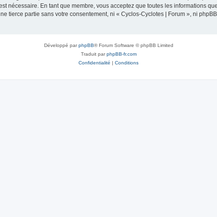
 est nécessaire. En tant que membre, vous acceptez que toutes les informations qu
une tierce partie sans votre consentement, ni « Cyclos-Cyclotes | Forum », ni php
Développé par
phpBB
® Forum Software © phpBB Limited
Traduit par
phpBB-fr.com
Confidentialité
|
Conditions