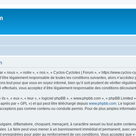
m
on
 « nous », « notre », « nos », « Cyclos-Cyclotes | Forum », « https://www.cyclos-c
’être légalement responsable de toutes les conditions suivantes, alors n’accédez p
ns tout pour que vous en soyez informé, bien qu’il soit prudent de vérifier régulièr
 effectués, vous acceptez d’être légalement responsable des conditions découlant 
ls », « eux », « leur », « logiciel phpBB », « www.phpbb.com », « phpBB Limited »,
-après par « GPL ») et qui peut être téléchargé depuis
www.phpbb.com
. Le logicie
acceptons pas comme contenu ou conduite permis. Pour de plus amples informations
lgaire, diffamatoire, choquant, menaçant, à caractère sexuel ou tout autre contenu 
ales. Le faire peut vous mener à un bannissement immédiat et permanent, avec une no
 enregistrées pour aider au renforcement de ces conditions. Vous acceptez que « 