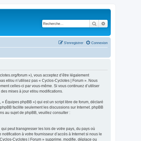
Rechercher
Recherche avancé
S’enregistrer
Connexion
yclotes.org/forum »), vous acceptez d’être légalement
as et/ou n’utilisez pas « Cyclos-Cyclotes | Forum ». Nous
ement celles-ci par vous-même. Si vous continuez d’utiliser
des mises à jour et/ou modifications.
 « Équipes phpBB ») qui est un script libre de forum, déclaré
l phpBB facilite seulement les discussions sur Internet. phpBB
 au sujet de phpBB, veuillez consulter :
qui peut transgresser les lois de votre pays, du pays où
tification à votre fournisseur d’accès à Internet si nous le
Cyclos-Cyclotes | Forum » supprime, modifie, déplace ou