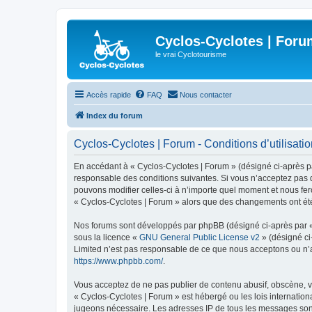
Cyclos-Cyclotes | Foru
le vrai Cyclotourisme
Accès rapide
FAQ
Nous contacter
Index du forum
Cyclos-Cyclotes | Forum - Conditions d’utilisati
En accédant à « Cyclos-Cyclotes | Forum » (désigné ci-après par
responsable des conditions suivantes. Si vous n’acceptez pas d
pouvons modifier celles-ci à n’importe quel moment et nous fero
« Cyclos-Cyclotes | Forum » alors que des changements ont été
Nos forums sont développés par phpBB (désigné ci-après par « i
sous la licence «
GNU General Public License v2
» (désigné ci
Limited n’est pas responsable de ce que nous acceptons ou n’
https://www.phpbb.com/
.
Vous acceptez de ne pas publier de contenu abusif, obscène, vu
« Cyclos-Cyclotes | Forum » est hébergé ou les lois internation
jugeons nécessaire. Les adresses IP de tous les messages sont