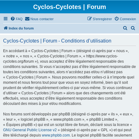
Cyclos-Cyclotes | Forum
FAQ
Nous contacter
S’enregistrer
Connexion
R
R
Index du forum
e
e
Cyclos-Cyclotes | Forum - Conditions d’utilisation
c
c
h
h
En accédant à « Cyclos-Cyclotes | Forum » (désigné ci-après par « nous »,
« notre », « nos », « Cyclos-Cyclotes | Forum », « https://www.cyclos-
e
e
cyclotes.org/forum »), vous acceptez d’être légalement responsable des
r
r
conditions suivantes. Si vous n’acceptez pas d’être légalement responsable de
toutes les conditions suivantes, alors n’accédez pas et/ou n’utilisez pas
c
c
« Cyclos-Cyclotes | Forum ». Nous pouvons modifier celles-ci à n’importe quel
h
h
moment et nous ferons tout pour que vous en soyez informé, bien qu’il soit
prudent de vérifier régulièrement celles-ci par vous-même. Si vous continuez
e
e
d’utiliser « Cyclos-Cyclotes | Forum » alors que des changements ont été
r
r
effectués, vous acceptez d’être légalement responsable des conditions
découlant des mises à jour et/ou modifications.
Nos forums sont développés par phpBB (désigné ci-après par « ils », « eux »,
« leur », « logiciel phpBB », « www.phpbb.com », « phpBB Limited »,
« Équipes phpBB ») qui est un script libre de forum, déclaré sous la licence «
GNU General Public License v2
» (désigné ci-après par « GPL ») et qui peut
être téléchargé depuis
www.phpbb.com
. Le logiciel phpBB facilite seulement