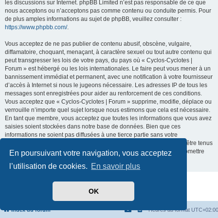
les discussions sur Internet. phpBB Limited n’est pas responsable de ce que
nous acceptons ou n’acceptons pas comme contenu ou conduite permis. Pour
de plus amples informations au sujet de phpBB, veuillez consulter :
https://www.phpbb.com/
.
Vous acceptez de ne pas publier de contenu abusif, obscène, vulgaire,
diffamatoire, choquant, menaçant, à caractère sexuel ou tout autre contenu qui
peut transgresser les lois de votre pays, du pays où « Cyclos-Cyclotes |
Forum » est hébergé ou les lois internationales. Le faire peut vous mener à un
bannissement immédiat et permanent, avec une notification à votre fournisseur
d’accès à Internet si nous le jugeons nécessaire. Les adresses IP de tous les
messages sont enregistrées pour aider au renforcement de ces conditions.
Vous acceptez que « Cyclos-Cyclotes | Forum » supprime, modifie, déplace ou
verrouille n’importe quel sujet lorsque nous estimons que cela est nécessaire.
En tant que membre, vous acceptez que toutes les informations que vous avez
saisies soient stockées dans notre base de données. Bien que ces
informations ne soient pas diffusées à une tierce partie sans votre
consentement, ni « Cyclos-Cyclotes | Forum », ni phpBB ne pourront être tenus
comme responsables en cas de tentative de piratage visant à compromettre
En poursuivant votre navigation, vous acceptez
les données.
l’utilisation de cookies.
En savoir plus
Développé par
phpBB
® Forum Software © phpBB Limited
OK
Traduit par
phpBB-fr.com
Confidentialité
|
Conditions
Index du forum
Heures au format
UTC+02:0