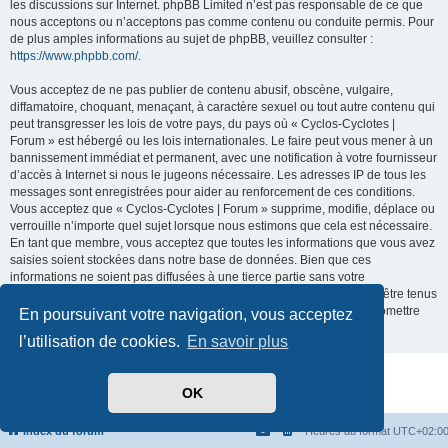
les discussions sur Internet. phpBB Limited n’est pas responsable de ce que
nous acceptons ou n’acceptons pas comme contenu ou conduite permis. Pour
de plus amples informations au sujet de phpBB, veuillez consulter :
https://www.phpbb.com/
.
Vous acceptez de ne pas publier de contenu abusif, obscène, vulgaire,
diffamatoire, choquant, menaçant, à caractère sexuel ou tout autre contenu qui
peut transgresser les lois de votre pays, du pays où « Cyclos-Cyclotes |
Forum » est hébergé ou les lois internationales. Le faire peut vous mener à un
bannissement immédiat et permanent, avec une notification à votre fournisseur
d’accès à Internet si nous le jugeons nécessaire. Les adresses IP de tous les
messages sont enregistrées pour aider au renforcement de ces conditions.
Vous acceptez que « Cyclos-Cyclotes | Forum » supprime, modifie, déplace ou
verrouille n’importe quel sujet lorsque nous estimons que cela est nécessaire.
En tant que membre, vous acceptez que toutes les informations que vous avez
saisies soient stockées dans notre base de données. Bien que ces
informations ne soient pas diffusées à une tierce partie sans votre
consentement, ni « Cyclos-Cyclotes | Forum », ni phpBB ne pourront être tenus
comme responsables en cas de tentative de piratage visant à compromettre
En poursuivant votre navigation, vous acceptez
les données.
l’utilisation de cookies.
En savoir plus
Développé par
phpBB
® Forum Software © phpBB Limited
OK
Traduit par
phpBB-fr.com
Confidentialité
|
Conditions
Index du forum
Heures au format
UTC+02:0