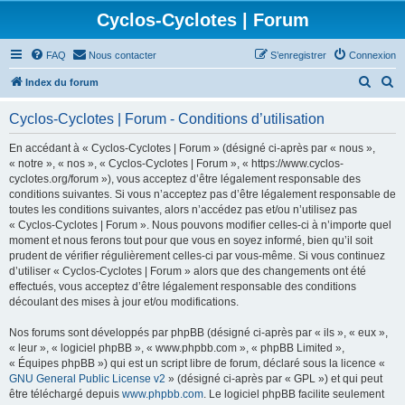
Cyclos-Cyclotes | Forum
FAQ
Nous contacter
S’enregistrer
Connexion
R
R
Index du forum
e
e
Cyclos-Cyclotes | Forum - Conditions d’utilisation
c
c
h
h
En accédant à « Cyclos-Cyclotes | Forum » (désigné ci-après par « nous »,
« notre », « nos », « Cyclos-Cyclotes | Forum », « https://www.cyclos-
e
e
cyclotes.org/forum »), vous acceptez d’être légalement responsable des
r
r
conditions suivantes. Si vous n’acceptez pas d’être légalement responsable de
toutes les conditions suivantes, alors n’accédez pas et/ou n’utilisez pas
c
c
« Cyclos-Cyclotes | Forum ». Nous pouvons modifier celles-ci à n’importe quel
h
h
moment et nous ferons tout pour que vous en soyez informé, bien qu’il soit
prudent de vérifier régulièrement celles-ci par vous-même. Si vous continuez
e
e
d’utiliser « Cyclos-Cyclotes | Forum » alors que des changements ont été
r
r
effectués, vous acceptez d’être légalement responsable des conditions
découlant des mises à jour et/ou modifications.
Nos forums sont développés par phpBB (désigné ci-après par « ils », « eux »,
« leur », « logiciel phpBB », « www.phpbb.com », « phpBB Limited »,
« Équipes phpBB ») qui est un script libre de forum, déclaré sous la licence «
GNU General Public License v2
» (désigné ci-après par « GPL ») et qui peut
être téléchargé depuis
www.phpbb.com
. Le logiciel phpBB facilite seulement