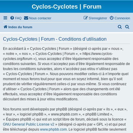
Cyclos-Cyclotes | Forum
FAQ
Nous contacter
S’enregistrer
Connexion
R
R
Index du forum
e
e
Cyclos-Cyclotes | Forum - Conditions d’utilisation
c
c
h
h
En accédant à « Cyclos-Cyclotes | Forum » (désigné ci-après par « nous »,
« notre », « nos », « Cyclos-Cyclotes | Forum », « https://www.cyclos-
e
e
cyclotes.org/forum »), vous acceptez d’être légalement responsable des
r
r
conditions suivantes. Si vous n’acceptez pas d’être légalement responsable de
toutes les conditions suivantes, alors n’accédez pas et/ou n’utilisez pas
c
c
« Cyclos-Cyclotes | Forum ». Nous pouvons modifier celles-ci à n’importe quel
h
h
moment et nous ferons tout pour que vous en soyez informé, bien qu’il soit
prudent de vérifier régulièrement celles-ci par vous-même. Si vous continuez
e
e
d’utiliser « Cyclos-Cyclotes | Forum » alors que des changements ont été
r
r
effectués, vous acceptez d’être légalement responsable des conditions
découlant des mises à jour et/ou modifications.
Nos forums sont développés par phpBB (désigné ci-après par « ils », « eux »,
« leur », « logiciel phpBB », « www.phpbb.com », « phpBB Limited »,
« Équipes phpBB ») qui est un script libre de forum, déclaré sous la licence «
GNU General Public License v2
» (désigné ci-après par « GPL ») et qui peut
être téléchargé depuis
www.phpbb.com
. Le logiciel phpBB facilite seulement