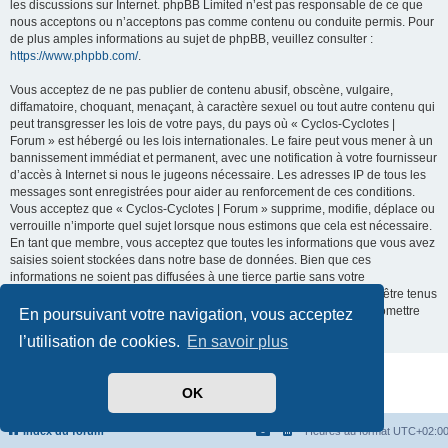
les discussions sur Internet. phpBB Limited n’est pas responsable de ce que
nous acceptons ou n’acceptons pas comme contenu ou conduite permis. Pour
de plus amples informations au sujet de phpBB, veuillez consulter :
https://www.phpbb.com/
.
Vous acceptez de ne pas publier de contenu abusif, obscène, vulgaire,
diffamatoire, choquant, menaçant, à caractère sexuel ou tout autre contenu qui
peut transgresser les lois de votre pays, du pays où « Cyclos-Cyclotes |
Forum » est hébergé ou les lois internationales. Le faire peut vous mener à un
bannissement immédiat et permanent, avec une notification à votre fournisseur
d’accès à Internet si nous le jugeons nécessaire. Les adresses IP de tous les
messages sont enregistrées pour aider au renforcement de ces conditions.
Vous acceptez que « Cyclos-Cyclotes | Forum » supprime, modifie, déplace ou
verrouille n’importe quel sujet lorsque nous estimons que cela est nécessaire.
En tant que membre, vous acceptez que toutes les informations que vous avez
saisies soient stockées dans notre base de données. Bien que ces
informations ne soient pas diffusées à une tierce partie sans votre
consentement, ni « Cyclos-Cyclotes | Forum », ni phpBB ne pourront être tenus
comme responsables en cas de tentative de piratage visant à compromettre
En poursuivant votre navigation, vous acceptez
les données.
l’utilisation de cookies.
En savoir plus
Développé par
phpBB
® Forum Software © phpBB Limited
OK
Traduit par
phpBB-fr.com
Confidentialité
|
Conditions
Index du forum
Heures au format
UTC+02:0