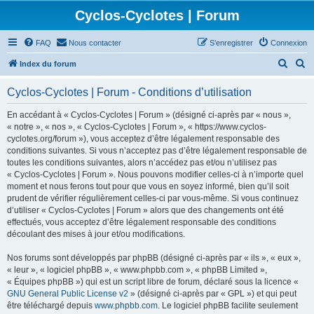
Cyclos-Cyclotes | Forum
FAQ
Nous contacter
S’enregistrer
Connexion
R
R
Index du forum
e
e
Cyclos-Cyclotes | Forum - Conditions d’utilisation
c
c
h
h
En accédant à « Cyclos-Cyclotes | Forum » (désigné ci-après par « nous »,
« notre », « nos », « Cyclos-Cyclotes | Forum », « https://www.cyclos-
e
e
cyclotes.org/forum »), vous acceptez d’être légalement responsable des
r
r
conditions suivantes. Si vous n’acceptez pas d’être légalement responsable de
toutes les conditions suivantes, alors n’accédez pas et/ou n’utilisez pas
c
c
« Cyclos-Cyclotes | Forum ». Nous pouvons modifier celles-ci à n’importe quel
h
h
moment et nous ferons tout pour que vous en soyez informé, bien qu’il soit
prudent de vérifier régulièrement celles-ci par vous-même. Si vous continuez
e
e
d’utiliser « Cyclos-Cyclotes | Forum » alors que des changements ont été
r
r
effectués, vous acceptez d’être légalement responsable des conditions
découlant des mises à jour et/ou modifications.
Nos forums sont développés par phpBB (désigné ci-après par « ils », « eux »,
« leur », « logiciel phpBB », « www.phpbb.com », « phpBB Limited »,
« Équipes phpBB ») qui est un script libre de forum, déclaré sous la licence «
GNU General Public License v2
» (désigné ci-après par « GPL ») et qui peut
être téléchargé depuis
www.phpbb.com
. Le logiciel phpBB facilite seulement