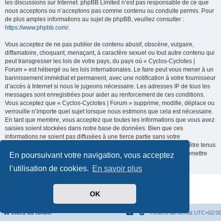
les discussions sur Internet. phpBB Limited n’est pas responsable de ce que
nous acceptons ou n’acceptons pas comme contenu ou conduite permis. Pour
de plus amples informations au sujet de phpBB, veuillez consulter :
https://www.phpbb.com/
.
Vous acceptez de ne pas publier de contenu abusif, obscène, vulgaire,
diffamatoire, choquant, menaçant, à caractère sexuel ou tout autre contenu qui
peut transgresser les lois de votre pays, du pays où « Cyclos-Cyclotes |
Forum » est hébergé ou les lois internationales. Le faire peut vous mener à un
bannissement immédiat et permanent, avec une notification à votre fournisseur
d’accès à Internet si nous le jugeons nécessaire. Les adresses IP de tous les
messages sont enregistrées pour aider au renforcement de ces conditions.
Vous acceptez que « Cyclos-Cyclotes | Forum » supprime, modifie, déplace ou
verrouille n’importe quel sujet lorsque nous estimons que cela est nécessaire.
En tant que membre, vous acceptez que toutes les informations que vous avez
saisies soient stockées dans notre base de données. Bien que ces
informations ne soient pas diffusées à une tierce partie sans votre
consentement, ni « Cyclos-Cyclotes | Forum », ni phpBB ne pourront être tenus
comme responsables en cas de tentative de piratage visant à compromettre
En poursuivant votre navigation, vous acceptez
les données.
l’utilisation de cookies.
En savoir plus
Développé par
phpBB
® Forum Software © phpBB Limited
OK
Traduit par
phpBB-fr.com
Confidentialité
|
Conditions
Index du forum
Heures au format
UTC+02:0