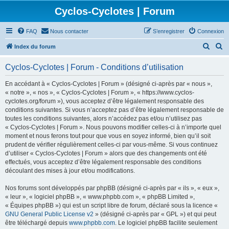
Cyclos-Cyclotes | Forum
FAQ
Nous contacter
S’enregistrer
Connexion
R
R
Index du forum
e
e
Cyclos-Cyclotes | Forum - Conditions d’utilisation
c
c
h
h
En accédant à « Cyclos-Cyclotes | Forum » (désigné ci-après par « nous »,
« notre », « nos », « Cyclos-Cyclotes | Forum », « https://www.cyclos-
e
e
cyclotes.org/forum »), vous acceptez d’être légalement responsable des
r
r
conditions suivantes. Si vous n’acceptez pas d’être légalement responsable de
toutes les conditions suivantes, alors n’accédez pas et/ou n’utilisez pas
c
c
« Cyclos-Cyclotes | Forum ». Nous pouvons modifier celles-ci à n’importe quel
h
h
moment et nous ferons tout pour que vous en soyez informé, bien qu’il soit
prudent de vérifier régulièrement celles-ci par vous-même. Si vous continuez
e
e
d’utiliser « Cyclos-Cyclotes | Forum » alors que des changements ont été
r
r
effectués, vous acceptez d’être légalement responsable des conditions
découlant des mises à jour et/ou modifications.
Nos forums sont développés par phpBB (désigné ci-après par « ils », « eux »,
« leur », « logiciel phpBB », « www.phpbb.com », « phpBB Limited »,
« Équipes phpBB ») qui est un script libre de forum, déclaré sous la licence «
GNU General Public License v2
» (désigné ci-après par « GPL ») et qui peut
être téléchargé depuis
www.phpbb.com
. Le logiciel phpBB facilite seulement