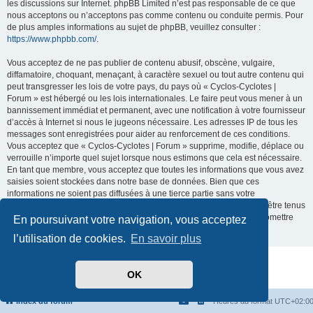
les discussions sur Internet. phpBB Limited n’est pas responsable de ce que
nous acceptons ou n’acceptons pas comme contenu ou conduite permis. Pour
de plus amples informations au sujet de phpBB, veuillez consulter :
https://www.phpbb.com/
.
Vous acceptez de ne pas publier de contenu abusif, obscène, vulgaire,
diffamatoire, choquant, menaçant, à caractère sexuel ou tout autre contenu qui
peut transgresser les lois de votre pays, du pays où « Cyclos-Cyclotes |
Forum » est hébergé ou les lois internationales. Le faire peut vous mener à un
bannissement immédiat et permanent, avec une notification à votre fournisseur
d’accès à Internet si nous le jugeons nécessaire. Les adresses IP de tous les
messages sont enregistrées pour aider au renforcement de ces conditions.
Vous acceptez que « Cyclos-Cyclotes | Forum » supprime, modifie, déplace ou
verrouille n’importe quel sujet lorsque nous estimons que cela est nécessaire.
En tant que membre, vous acceptez que toutes les informations que vous avez
saisies soient stockées dans notre base de données. Bien que ces
informations ne soient pas diffusées à une tierce partie sans votre
consentement, ni « Cyclos-Cyclotes | Forum », ni phpBB ne pourront être tenus
comme responsables en cas de tentative de piratage visant à compromettre
En poursuivant votre navigation, vous acceptez
les données.
l’utilisation de cookies.
En savoir plus
Développé par
phpBB
® Forum Software © phpBB Limited
OK
Traduit par
phpBB-fr.com
Confidentialité
|
Conditions
Index du forum
Heures au format
UTC+02:0