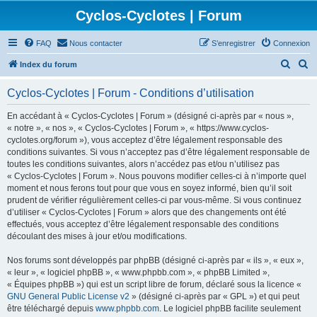
Cyclos-Cyclotes | Forum
FAQ
Nous contacter
S’enregistrer
Connexion
R
R
Index du forum
e
e
Cyclos-Cyclotes | Forum - Conditions d’utilisation
c
c
h
h
En accédant à « Cyclos-Cyclotes | Forum » (désigné ci-après par « nous »,
« notre », « nos », « Cyclos-Cyclotes | Forum », « https://www.cyclos-
e
e
cyclotes.org/forum »), vous acceptez d’être légalement responsable des
r
r
conditions suivantes. Si vous n’acceptez pas d’être légalement responsable de
toutes les conditions suivantes, alors n’accédez pas et/ou n’utilisez pas
c
c
« Cyclos-Cyclotes | Forum ». Nous pouvons modifier celles-ci à n’importe quel
h
h
moment et nous ferons tout pour que vous en soyez informé, bien qu’il soit
prudent de vérifier régulièrement celles-ci par vous-même. Si vous continuez
e
e
d’utiliser « Cyclos-Cyclotes | Forum » alors que des changements ont été
r
r
effectués, vous acceptez d’être légalement responsable des conditions
découlant des mises à jour et/ou modifications.
Nos forums sont développés par phpBB (désigné ci-après par « ils », « eux »,
« leur », « logiciel phpBB », « www.phpbb.com », « phpBB Limited »,
« Équipes phpBB ») qui est un script libre de forum, déclaré sous la licence «
GNU General Public License v2
» (désigné ci-après par « GPL ») et qui peut
être téléchargé depuis
www.phpbb.com
. Le logiciel phpBB facilite seulement