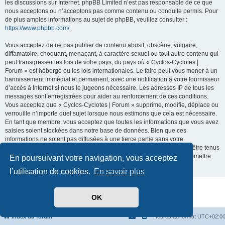
les discussions sur Internet. phpBB Limited n’est pas responsable de ce que
nous acceptons ou n’acceptons pas comme contenu ou conduite permis. Pour
de plus amples informations au sujet de phpBB, veuillez consulter :
https://www.phpbb.com/
.
Vous acceptez de ne pas publier de contenu abusif, obscène, vulgaire,
diffamatoire, choquant, menaçant, à caractère sexuel ou tout autre contenu qui
peut transgresser les lois de votre pays, du pays où « Cyclos-Cyclotes |
Forum » est hébergé ou les lois internationales. Le faire peut vous mener à un
bannissement immédiat et permanent, avec une notification à votre fournisseur
d’accès à Internet si nous le jugeons nécessaire. Les adresses IP de tous les
messages sont enregistrées pour aider au renforcement de ces conditions.
Vous acceptez que « Cyclos-Cyclotes | Forum » supprime, modifie, déplace ou
verrouille n’importe quel sujet lorsque nous estimons que cela est nécessaire.
En tant que membre, vous acceptez que toutes les informations que vous avez
saisies soient stockées dans notre base de données. Bien que ces
informations ne soient pas diffusées à une tierce partie sans votre
consentement, ni « Cyclos-Cyclotes | Forum », ni phpBB ne pourront être tenus
comme responsables en cas de tentative de piratage visant à compromettre
En poursuivant votre navigation, vous acceptez
les données.
l’utilisation de cookies.
En savoir plus
Développé par
phpBB
® Forum Software © phpBB Limited
OK
Traduit par
phpBB-fr.com
Confidentialité
|
Conditions
Index du forum
Heures au format
UTC+02:0