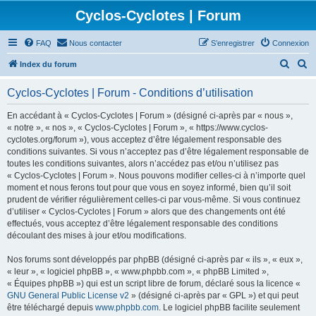
Cyclos-Cyclotes | Forum
FAQ
Nous contacter
S’enregistrer
Connexion
R
R
Index du forum
e
e
Cyclos-Cyclotes | Forum - Conditions d’utilisation
c
c
h
h
En accédant à « Cyclos-Cyclotes | Forum » (désigné ci-après par « nous »,
« notre », « nos », « Cyclos-Cyclotes | Forum », « https://www.cyclos-
e
e
cyclotes.org/forum »), vous acceptez d’être légalement responsable des
r
r
conditions suivantes. Si vous n’acceptez pas d’être légalement responsable de
toutes les conditions suivantes, alors n’accédez pas et/ou n’utilisez pas
c
c
« Cyclos-Cyclotes | Forum ». Nous pouvons modifier celles-ci à n’importe quel
h
h
moment et nous ferons tout pour que vous en soyez informé, bien qu’il soit
prudent de vérifier régulièrement celles-ci par vous-même. Si vous continuez
e
e
d’utiliser « Cyclos-Cyclotes | Forum » alors que des changements ont été
r
r
effectués, vous acceptez d’être légalement responsable des conditions
découlant des mises à jour et/ou modifications.
Nos forums sont développés par phpBB (désigné ci-après par « ils », « eux »,
« leur », « logiciel phpBB », « www.phpbb.com », « phpBB Limited »,
« Équipes phpBB ») qui est un script libre de forum, déclaré sous la licence «
GNU General Public License v2
» (désigné ci-après par « GPL ») et qui peut
être téléchargé depuis
www.phpbb.com
. Le logiciel phpBB facilite seulement