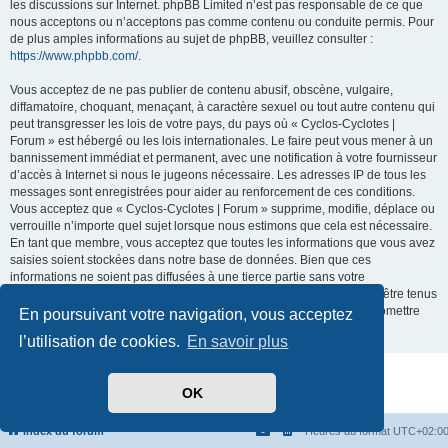
les discussions sur Internet. phpBB Limited n’est pas responsable de ce que
nous acceptons ou n’acceptons pas comme contenu ou conduite permis. Pour
de plus amples informations au sujet de phpBB, veuillez consulter :
https://www.phpbb.com/
.
Vous acceptez de ne pas publier de contenu abusif, obscène, vulgaire,
diffamatoire, choquant, menaçant, à caractère sexuel ou tout autre contenu qui
peut transgresser les lois de votre pays, du pays où « Cyclos-Cyclotes |
Forum » est hébergé ou les lois internationales. Le faire peut vous mener à un
bannissement immédiat et permanent, avec une notification à votre fournisseur
d’accès à Internet si nous le jugeons nécessaire. Les adresses IP de tous les
messages sont enregistrées pour aider au renforcement de ces conditions.
Vous acceptez que « Cyclos-Cyclotes | Forum » supprime, modifie, déplace ou
verrouille n’importe quel sujet lorsque nous estimons que cela est nécessaire.
En tant que membre, vous acceptez que toutes les informations que vous avez
saisies soient stockées dans notre base de données. Bien que ces
informations ne soient pas diffusées à une tierce partie sans votre
consentement, ni « Cyclos-Cyclotes | Forum », ni phpBB ne pourront être tenus
comme responsables en cas de tentative de piratage visant à compromettre
En poursuivant votre navigation, vous acceptez
les données.
l’utilisation de cookies.
En savoir plus
Développé par
phpBB
® Forum Software © phpBB Limited
OK
Traduit par
phpBB-fr.com
Confidentialité
|
Conditions
Index du forum
Heures au format
UTC+02:0