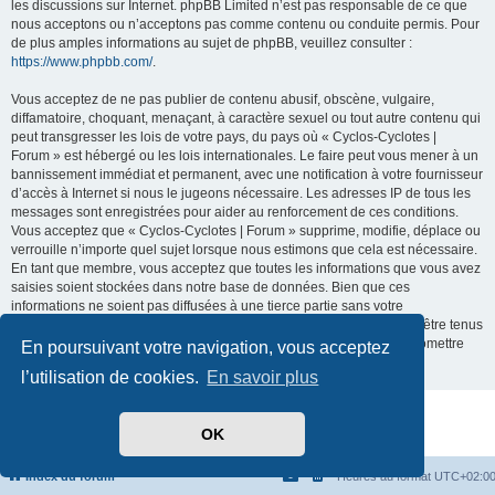
les discussions sur Internet. phpBB Limited n’est pas responsable de ce que
nous acceptons ou n’acceptons pas comme contenu ou conduite permis. Pour
de plus amples informations au sujet de phpBB, veuillez consulter :
https://www.phpbb.com/
.
Vous acceptez de ne pas publier de contenu abusif, obscène, vulgaire,
diffamatoire, choquant, menaçant, à caractère sexuel ou tout autre contenu qui
peut transgresser les lois de votre pays, du pays où « Cyclos-Cyclotes |
Forum » est hébergé ou les lois internationales. Le faire peut vous mener à un
bannissement immédiat et permanent, avec une notification à votre fournisseur
d’accès à Internet si nous le jugeons nécessaire. Les adresses IP de tous les
messages sont enregistrées pour aider au renforcement de ces conditions.
Vous acceptez que « Cyclos-Cyclotes | Forum » supprime, modifie, déplace ou
verrouille n’importe quel sujet lorsque nous estimons que cela est nécessaire.
En tant que membre, vous acceptez que toutes les informations que vous avez
saisies soient stockées dans notre base de données. Bien que ces
informations ne soient pas diffusées à une tierce partie sans votre
consentement, ni « Cyclos-Cyclotes | Forum », ni phpBB ne pourront être tenus
comme responsables en cas de tentative de piratage visant à compromettre
En poursuivant votre navigation, vous acceptez
les données.
l’utilisation de cookies.
En savoir plus
Développé par
phpBB
® Forum Software © phpBB Limited
OK
Traduit par
phpBB-fr.com
Confidentialité
|
Conditions
Index du forum
Heures au format
UTC+02:0