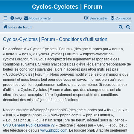
Cyclos-Cyclotes | Forum
FAQ
Nous contacter
S’enregistrer
Connexion
R
R
Index du forum
e
e
Cyclos-Cyclotes | Forum - Conditions d’utilisation
c
c
h
h
En accédant à « Cyclos-Cyclotes | Forum » (désigné ci-après par « nous »,
« notre », « nos », « Cyclos-Cyclotes | Forum », « https://www.cyclos-
e
e
cyclotes.org/forum »), vous acceptez d’être légalement responsable des
r
r
conditions suivantes. Si vous n’acceptez pas d’être légalement responsable de
toutes les conditions suivantes, alors n’accédez pas et/ou n’utilisez pas
c
c
« Cyclos-Cyclotes | Forum ». Nous pouvons modifier celles-ci à n’importe quel
h
h
moment et nous ferons tout pour que vous en soyez informé, bien qu’il soit
prudent de vérifier régulièrement celles-ci par vous-même. Si vous continuez
e
e
d’utiliser « Cyclos-Cyclotes | Forum » alors que des changements ont été
r
r
effectués, vous acceptez d’être légalement responsable des conditions
découlant des mises à jour et/ou modifications.
Nos forums sont développés par phpBB (désigné ci-après par « ils », « eux »,
« leur », « logiciel phpBB », « www.phpbb.com », « phpBB Limited »,
« Équipes phpBB ») qui est un script libre de forum, déclaré sous la licence «
GNU General Public License v2
» (désigné ci-après par « GPL ») et qui peut
être téléchargé depuis
www.phpbb.com
. Le logiciel phpBB facilite seulement