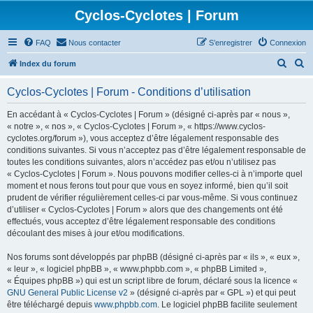
Cyclos-Cyclotes | Forum
FAQ
Nous contacter
S’enregistrer
Connexion
R
R
Index du forum
e
e
Cyclos-Cyclotes | Forum - Conditions d’utilisation
c
c
h
h
En accédant à « Cyclos-Cyclotes | Forum » (désigné ci-après par « nous »,
« notre », « nos », « Cyclos-Cyclotes | Forum », « https://www.cyclos-
e
e
cyclotes.org/forum »), vous acceptez d’être légalement responsable des
r
r
conditions suivantes. Si vous n’acceptez pas d’être légalement responsable de
toutes les conditions suivantes, alors n’accédez pas et/ou n’utilisez pas
c
c
« Cyclos-Cyclotes | Forum ». Nous pouvons modifier celles-ci à n’importe quel
h
h
moment et nous ferons tout pour que vous en soyez informé, bien qu’il soit
prudent de vérifier régulièrement celles-ci par vous-même. Si vous continuez
e
e
d’utiliser « Cyclos-Cyclotes | Forum » alors que des changements ont été
r
r
effectués, vous acceptez d’être légalement responsable des conditions
découlant des mises à jour et/ou modifications.
Nos forums sont développés par phpBB (désigné ci-après par « ils », « eux »,
« leur », « logiciel phpBB », « www.phpbb.com », « phpBB Limited »,
« Équipes phpBB ») qui est un script libre de forum, déclaré sous la licence «
GNU General Public License v2
» (désigné ci-après par « GPL ») et qui peut
être téléchargé depuis
www.phpbb.com
. Le logiciel phpBB facilite seulement