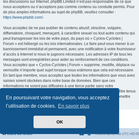
les discussions sur Internet. phpBB Limited n’est pas responsable de ce que
nous acceptons ou n’acceptons pas comme contenu ou conduite permis. Pour
de plus amples informations au sujet de phpBB, veuillez consulter :
https://www.phpbb.com/
.
Vous acceptez de ne pas publier de contenu abusif, obscène, vulgaire,
diffamatoire, choquant, menaçant, à caractère sexuel ou tout autre contenu qui
peut transgresser les lois de votre pays, du pays où « Cyclos-Cyclotes |
Forum » est hébergé ou les lois internationales. Le faire peut vous mener à un
bannissement immédiat et permanent, avec une notification à votre fournisseur
d’accès à Internet si nous le jugeons nécessaire. Les adresses IP de tous les
messages sont enregistrées pour aider au renforcement de ces conditions.
Vous acceptez que « Cyclos-Cyclotes | Forum » supprime, modifie, déplace ou
verrouille n’importe quel sujet lorsque nous estimons que cela est nécessaire.
En tant que membre, vous acceptez que toutes les informations que vous avez
saisies soient stockées dans notre base de données. Bien que ces
informations ne soient pas diffusées à une tierce partie sans votre
consentement, ni « Cyclos-Cyclotes | Forum », ni phpBB ne pourront être tenus
comme responsables en cas de tentative de piratage visant à compromettre
En poursuivant votre navigation, vous acceptez
les données.
l’utilisation de cookies.
En savoir plus
Développé par
phpBB
® Forum Software © phpBB Limited
OK
Traduit par
phpBB-fr.com
Confidentialité
|
Conditions
Index du forum
Heures au format
UTC+02:0