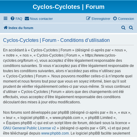
Cyclos-Cyclotes | Forum
FAQ
Nous contacter
S’enregistrer
Connexion
R
R
Index du forum
e
e
Cyclos-Cyclotes | Forum - Conditions d’utilisation
c
c
h
h
En accédant à « Cyclos-Cyclotes | Forum » (désigné ci-après par « nous »,
« notre », « nos », « Cyclos-Cyclotes | Forum », « https://www.cyclos-
e
e
cyclotes.org/forum »), vous acceptez d’être légalement responsable des
r
r
conditions suivantes. Si vous n’acceptez pas d’être légalement responsable de
toutes les conditions suivantes, alors n’accédez pas et/ou n’utilisez pas
c
c
« Cyclos-Cyclotes | Forum ». Nous pouvons modifier celles-ci à n’importe quel
h
h
moment et nous ferons tout pour que vous en soyez informé, bien qu’il soit
prudent de vérifier régulièrement celles-ci par vous-même. Si vous continuez
e
e
d’utiliser « Cyclos-Cyclotes | Forum » alors que des changements ont été
r
r
effectués, vous acceptez d’être légalement responsable des conditions
découlant des mises à jour et/ou modifications.
Nos forums sont développés par phpBB (désigné ci-après par « ils », « eux »,
« leur », « logiciel phpBB », « www.phpbb.com », « phpBB Limited »,
« Équipes phpBB ») qui est un script libre de forum, déclaré sous la licence «
GNU General Public License v2
» (désigné ci-après par « GPL ») et qui peut
être téléchargé depuis
www.phpbb.com
. Le logiciel phpBB facilite seulement