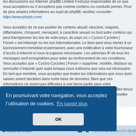
les discussions sur Internet. phpBB Limited n’est pas responsable de ce que
nous acceptons ou n’acceptons pas comme contenu ou conduite permis. Pour
de plus amples informations au sujet de phpBB, veuillez consulter :
https://www.phpbb.com/
.
Vous acceptez de ne pas publier de contenu abusif, obscène, vulgaire,
diffamatoire, choquant, menaçant, à caractère sexuel ou tout autre contenu qui
peut transgresser les lois de votre pays, du pays où « Cyclos-Cyclotes |
Forum » est hébergé ou les lois internationales. Le faire peut vous mener à un
bannissement immédiat et permanent, avec une notification à votre fournisseur
d’accès à Internet si nous le jugeons nécessaire. Les adresses IP de tous les
messages sont enregistrées pour aider au renforcement de ces conditions.
Vous acceptez que « Cyclos-Cyclotes | Forum » supprime, modifie, déplace ou
verrouille n’importe quel sujet lorsque nous estimons que cela est nécessaire.
En tant que membre, vous acceptez que toutes les informations que vous avez
saisies soient stockées dans notre base de données. Bien que ces
informations ne soient pas diffusées à une tierce partie sans votre
consentement, ni « Cyclos-Cyclotes | Forum », ni phpBB ne pourront être tenus
comme responsables en cas de tentative de piratage visant à compromettre
En poursuivant votre navigation, vous acceptez
les données.
l’utilisation de cookies.
En savoir plus
Développé par
phpBB
® Forum Software © phpBB Limited
OK
Traduit par
phpBB-fr.com
Confidentialité
|
Conditions
Index du forum
Heures au format
UTC+02:0