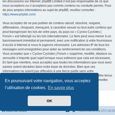
les discussions sur Internet. phpBB Limited n’est pas responsable de ce que
nous acceptons ou n’acceptons pas comme contenu ou conduite permis. Pour
de plus amples informations au sujet de phpBB, veuillez consulter :
https://www.phpbb.com/
.
Vous acceptez de ne pas publier de contenu abusif, obscène, vulgaire,
diffamatoire, choquant, menaçant, à caractère sexuel ou tout autre contenu qui
peut transgresser les lois de votre pays, du pays où « Cyclos-Cyclotes |
Forum » est hébergé ou les lois internationales. Le faire peut vous mener à un
bannissement immédiat et permanent, avec une notification à votre fournisseur
d’accès à Internet si nous le jugeons nécessaire. Les adresses IP de tous les
messages sont enregistrées pour aider au renforcement de ces conditions.
Vous acceptez que « Cyclos-Cyclotes | Forum » supprime, modifie, déplace ou
verrouille n’importe quel sujet lorsque nous estimons que cela est nécessaire.
En tant que membre, vous acceptez que toutes les informations que vous avez
saisies soient stockées dans notre base de données. Bien que ces
informations ne soient pas diffusées à une tierce partie sans votre
consentement, ni « Cyclos-Cyclotes | Forum », ni phpBB ne pourront être tenus
comme responsables en cas de tentative de piratage visant à compromettre
En poursuivant votre navigation, vous acceptez
les données.
l’utilisation de cookies.
En savoir plus
Développé par
phpBB
® Forum Software © phpBB Limited
OK
Traduit par
phpBB-fr.com
Confidentialité
|
Conditions
Index du forum
Heures au format
UTC+02:0