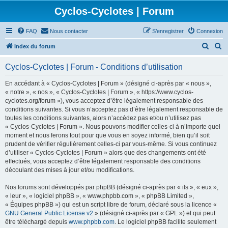
Cyclos-Cyclotes | Forum
FAQ
Nous contacter
S’enregistrer
Connexion
R
R
Index du forum
e
e
Cyclos-Cyclotes | Forum - Conditions d’utilisation
c
c
h
h
En accédant à « Cyclos-Cyclotes | Forum » (désigné ci-après par « nous »,
« notre », « nos », « Cyclos-Cyclotes | Forum », « https://www.cyclos-
e
e
cyclotes.org/forum »), vous acceptez d’être légalement responsable des
r
r
conditions suivantes. Si vous n’acceptez pas d’être légalement responsable de
toutes les conditions suivantes, alors n’accédez pas et/ou n’utilisez pas
c
c
« Cyclos-Cyclotes | Forum ». Nous pouvons modifier celles-ci à n’importe quel
h
h
moment et nous ferons tout pour que vous en soyez informé, bien qu’il soit
prudent de vérifier régulièrement celles-ci par vous-même. Si vous continuez
e
e
d’utiliser « Cyclos-Cyclotes | Forum » alors que des changements ont été
r
r
effectués, vous acceptez d’être légalement responsable des conditions
découlant des mises à jour et/ou modifications.
Nos forums sont développés par phpBB (désigné ci-après par « ils », « eux »,
« leur », « logiciel phpBB », « www.phpbb.com », « phpBB Limited »,
« Équipes phpBB ») qui est un script libre de forum, déclaré sous la licence «
GNU General Public License v2
» (désigné ci-après par « GPL ») et qui peut
être téléchargé depuis
www.phpbb.com
. Le logiciel phpBB facilite seulement