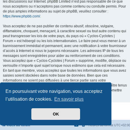
les discussions sur Internet. phpBB Limited n’est pas responsable de ce que
nous acceptons ou n’acceptons pas comme contenu ou conduite permis. Pour
de plus amples informations au sujet de phpBB, veuillez consulter :
https://www.phpbb.com/
.
Vous acceptez de ne pas publier de contenu abusif, obscène, vulgaire,
diffamatoire, choquant, menaçant, à caractère sexuel ou tout autre contenu qui
peut transgresser les lois de votre pays, du pays où « Cyclos-Cyclotes |
Forum » est hébergé ou les lois internationales. Le faire peut vous mener à un
bannissement immédiat et permanent, avec une notification à votre fournisseur
d’accès à Internet si nous le jugeons nécessaire. Les adresses IP de tous les
messages sont enregistrées pour aider au renforcement de ces conditions.
Vous acceptez que « Cyclos-Cyclotes | Forum » supprime, modifie, déplace ou
verrouille n’importe quel sujet lorsque nous estimons que cela est nécessaire.
En tant que membre, vous acceptez que toutes les informations que vous avez
saisies soient stockées dans notre base de données. Bien que ces
informations ne soient pas diffusées à une tierce partie sans votre
consentement, ni « Cyclos-Cyclotes | Forum », ni phpBB ne pourront être tenus
comme responsables en cas de tentative de piratage visant à compromettre
En poursuivant votre navigation, vous acceptez
les données.
l’utilisation de cookies.
En savoir plus
Développé par
phpBB
® Forum Software © phpBB Limited
OK
Traduit par
phpBB-fr.com
Confidentialité
|
Conditions
Index du forum
Heures au format
UTC+02:0