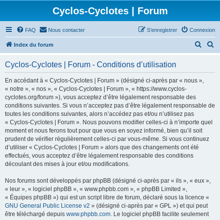
Cyclos-Cyclotes | Forum
FAQ
Nous contacter
S’enregistrer
Connexion
R
R
Index du forum
e
e
Cyclos-Cyclotes | Forum - Conditions d’utilisation
c
c
h
h
En accédant à « Cyclos-Cyclotes | Forum » (désigné ci-après par « nous »,
« notre », « nos », « Cyclos-Cyclotes | Forum », « https://www.cyclos-
e
e
cyclotes.org/forum »), vous acceptez d’être légalement responsable des
r
r
conditions suivantes. Si vous n’acceptez pas d’être légalement responsable de
toutes les conditions suivantes, alors n’accédez pas et/ou n’utilisez pas
c
c
« Cyclos-Cyclotes | Forum ». Nous pouvons modifier celles-ci à n’importe quel
h
h
moment et nous ferons tout pour que vous en soyez informé, bien qu’il soit
prudent de vérifier régulièrement celles-ci par vous-même. Si vous continuez
e
e
d’utiliser « Cyclos-Cyclotes | Forum » alors que des changements ont été
r
r
effectués, vous acceptez d’être légalement responsable des conditions
découlant des mises à jour et/ou modifications.
Nos forums sont développés par phpBB (désigné ci-après par « ils », « eux »,
« leur », « logiciel phpBB », « www.phpbb.com », « phpBB Limited »,
« Équipes phpBB ») qui est un script libre de forum, déclaré sous la licence «
GNU General Public License v2
» (désigné ci-après par « GPL ») et qui peut
être téléchargé depuis
www.phpbb.com
. Le logiciel phpBB facilite seulement