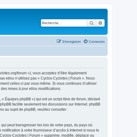
Rechercher
Recherche avancé
S’enregistrer
Connexion
yclotes.org/forum »), vous acceptez d’être légalement
as et/ou n’utilisez pas « Cyclos-Cyclotes | Forum ». Nous
ement celles-ci par vous-même. Si vous continuez d’utiliser
des mises à jour et/ou modifications.
 « Équipes phpBB ») qui est un script libre de forum, déclaré
l phpBB facilite seulement les discussions sur Internet. phpBB
 au sujet de phpBB, veuillez consulter :
qui peut transgresser les lois de votre pays, du pays où
tification à votre fournisseur d’accès à Internet si nous le
Cyclos-Cyclotes | Forum » supprime, modifie, déplace ou