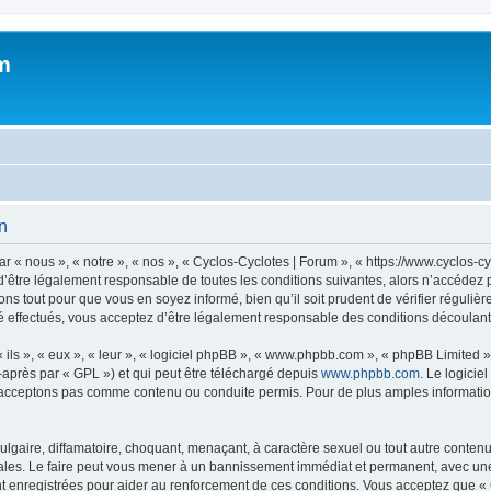
m
on
 « nous », « notre », « nos », « Cyclos-Cyclotes | Forum », « https://www.cyclos-c
’être légalement responsable de toutes les conditions suivantes, alors n’accédez p
ns tout pour que vous en soyez informé, bien qu’il soit prudent de vérifier régulièr
 effectués, vous acceptez d’être légalement responsable des conditions découlant 
ls », « eux », « leur », « logiciel phpBB », « www.phpbb.com », « phpBB Limited »,
-après par « GPL ») et qui peut être téléchargé depuis
www.phpbb.com
. Le logicie
acceptons pas comme contenu ou conduite permis. Pour de plus amples informations
lgaire, diffamatoire, choquant, menaçant, à caractère sexuel ou tout autre contenu 
ales. Le faire peut vous mener à un bannissement immédiat et permanent, avec une no
 enregistrées pour aider au renforcement de ces conditions. Vous acceptez que « 