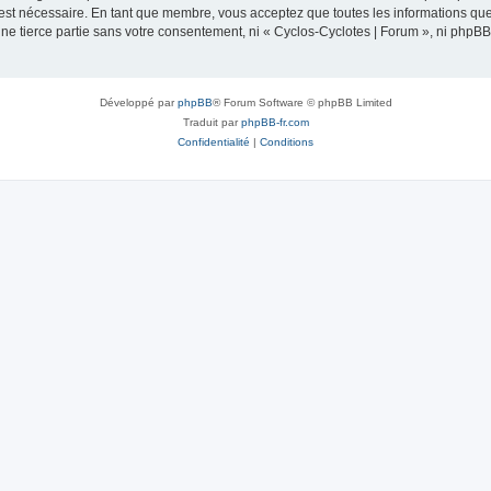
 est nécessaire. En tant que membre, vous acceptez que toutes les informations qu
une tierce partie sans votre consentement, ni « Cyclos-Cyclotes | Forum », ni php
Développé par
phpBB
® Forum Software © phpBB Limited
Traduit par
phpBB-fr.com
Confidentialité
|
Conditions