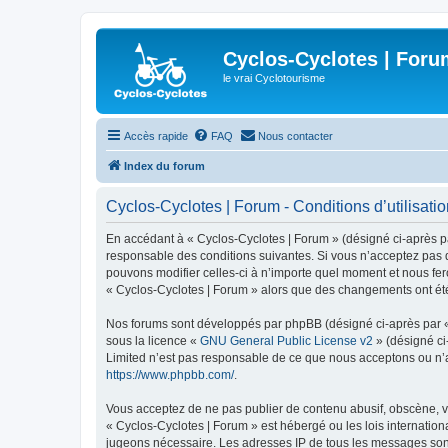
Cyclos-Cyclotes | Foru
le vrai Cyclotourisme
Accès rapide
FAQ
Nous contacter
Index du forum
Cyclos-Cyclotes | Forum - Conditions d’utilisati
En accédant à « Cyclos-Cyclotes | Forum » (désigné ci-après par
responsable des conditions suivantes. Si vous n’acceptez pas d
pouvons modifier celles-ci à n’importe quel moment et nous fero
« Cyclos-Cyclotes | Forum » alors que des changements ont été
Nos forums sont développés par phpBB (désigné ci-après par « i
sous la licence «
GNU General Public License v2
» (désigné ci
Limited n’est pas responsable de ce que nous acceptons ou n’
https://www.phpbb.com/
.
Vous acceptez de ne pas publier de contenu abusif, obscène, vu
« Cyclos-Cyclotes | Forum » est hébergé ou les lois internation
jugeons nécessaire. Les adresses IP de tous les messages sont