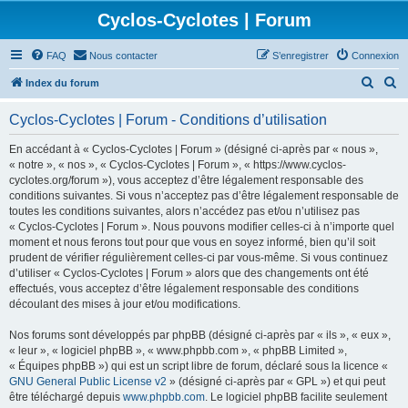
Cyclos-Cyclotes | Forum
FAQ
Nous contacter
S’enregistrer
Connexion
R
R
Index du forum
e
e
Cyclos-Cyclotes | Forum - Conditions d’utilisation
c
c
h
h
En accédant à « Cyclos-Cyclotes | Forum » (désigné ci-après par « nous »,
« notre », « nos », « Cyclos-Cyclotes | Forum », « https://www.cyclos-
e
e
cyclotes.org/forum »), vous acceptez d’être légalement responsable des
r
r
conditions suivantes. Si vous n’acceptez pas d’être légalement responsable de
toutes les conditions suivantes, alors n’accédez pas et/ou n’utilisez pas
c
c
« Cyclos-Cyclotes | Forum ». Nous pouvons modifier celles-ci à n’importe quel
h
h
moment et nous ferons tout pour que vous en soyez informé, bien qu’il soit
prudent de vérifier régulièrement celles-ci par vous-même. Si vous continuez
e
e
d’utiliser « Cyclos-Cyclotes | Forum » alors que des changements ont été
r
r
effectués, vous acceptez d’être légalement responsable des conditions
découlant des mises à jour et/ou modifications.
Nos forums sont développés par phpBB (désigné ci-après par « ils », « eux »,
« leur », « logiciel phpBB », « www.phpbb.com », « phpBB Limited »,
« Équipes phpBB ») qui est un script libre de forum, déclaré sous la licence «
GNU General Public License v2
» (désigné ci-après par « GPL ») et qui peut
être téléchargé depuis
www.phpbb.com
. Le logiciel phpBB facilite seulement