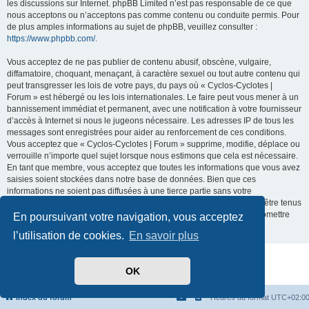
les discussions sur Internet. phpBB Limited n’est pas responsable de ce que
nous acceptons ou n’acceptons pas comme contenu ou conduite permis. Pour
de plus amples informations au sujet de phpBB, veuillez consulter :
https://www.phpbb.com/
.
Vous acceptez de ne pas publier de contenu abusif, obscène, vulgaire,
diffamatoire, choquant, menaçant, à caractère sexuel ou tout autre contenu qui
peut transgresser les lois de votre pays, du pays où « Cyclos-Cyclotes |
Forum » est hébergé ou les lois internationales. Le faire peut vous mener à un
bannissement immédiat et permanent, avec une notification à votre fournisseur
d’accès à Internet si nous le jugeons nécessaire. Les adresses IP de tous les
messages sont enregistrées pour aider au renforcement de ces conditions.
Vous acceptez que « Cyclos-Cyclotes | Forum » supprime, modifie, déplace ou
verrouille n’importe quel sujet lorsque nous estimons que cela est nécessaire.
En tant que membre, vous acceptez que toutes les informations que vous avez
saisies soient stockées dans notre base de données. Bien que ces
informations ne soient pas diffusées à une tierce partie sans votre
consentement, ni « Cyclos-Cyclotes | Forum », ni phpBB ne pourront être tenus
comme responsables en cas de tentative de piratage visant à compromettre
En poursuivant votre navigation, vous acceptez
les données.
l’utilisation de cookies.
En savoir plus
Développé par
phpBB
® Forum Software © phpBB Limited
OK
Traduit par
phpBB-fr.com
Confidentialité
|
Conditions
Index du forum
Heures au format
UTC+02:0