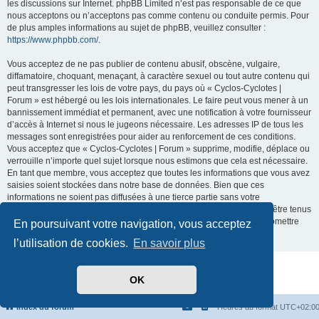
les discussions sur Internet. phpBB Limited n’est pas responsable de ce que
nous acceptons ou n’acceptons pas comme contenu ou conduite permis. Pour
de plus amples informations au sujet de phpBB, veuillez consulter :
https://www.phpbb.com/
.
Vous acceptez de ne pas publier de contenu abusif, obscène, vulgaire,
diffamatoire, choquant, menaçant, à caractère sexuel ou tout autre contenu qui
peut transgresser les lois de votre pays, du pays où « Cyclos-Cyclotes |
Forum » est hébergé ou les lois internationales. Le faire peut vous mener à un
bannissement immédiat et permanent, avec une notification à votre fournisseur
d’accès à Internet si nous le jugeons nécessaire. Les adresses IP de tous les
messages sont enregistrées pour aider au renforcement de ces conditions.
Vous acceptez que « Cyclos-Cyclotes | Forum » supprime, modifie, déplace ou
verrouille n’importe quel sujet lorsque nous estimons que cela est nécessaire.
En tant que membre, vous acceptez que toutes les informations que vous avez
saisies soient stockées dans notre base de données. Bien que ces
informations ne soient pas diffusées à une tierce partie sans votre
consentement, ni « Cyclos-Cyclotes | Forum », ni phpBB ne pourront être tenus
comme responsables en cas de tentative de piratage visant à compromettre
En poursuivant votre navigation, vous acceptez
les données.
l’utilisation de cookies.
En savoir plus
Développé par
phpBB
® Forum Software © phpBB Limited
OK
Traduit par
phpBB-fr.com
Confidentialité
|
Conditions
Index du forum
Heures au format
UTC+02:0