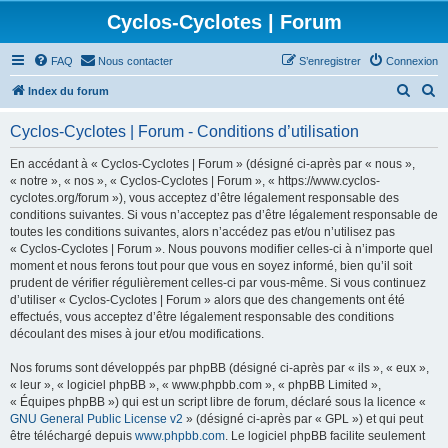
Cyclos-Cyclotes | Forum
FAQ
Nous contacter
S’enregistrer
Connexion
R
R
Index du forum
e
e
Cyclos-Cyclotes | Forum - Conditions d’utilisation
c
c
h
h
En accédant à « Cyclos-Cyclotes | Forum » (désigné ci-après par « nous »,
« notre », « nos », « Cyclos-Cyclotes | Forum », « https://www.cyclos-
e
e
cyclotes.org/forum »), vous acceptez d’être légalement responsable des
r
r
conditions suivantes. Si vous n’acceptez pas d’être légalement responsable de
toutes les conditions suivantes, alors n’accédez pas et/ou n’utilisez pas
c
c
« Cyclos-Cyclotes | Forum ». Nous pouvons modifier celles-ci à n’importe quel
h
h
moment et nous ferons tout pour que vous en soyez informé, bien qu’il soit
prudent de vérifier régulièrement celles-ci par vous-même. Si vous continuez
e
e
d’utiliser « Cyclos-Cyclotes | Forum » alors que des changements ont été
r
r
effectués, vous acceptez d’être légalement responsable des conditions
découlant des mises à jour et/ou modifications.
Nos forums sont développés par phpBB (désigné ci-après par « ils », « eux »,
« leur », « logiciel phpBB », « www.phpbb.com », « phpBB Limited »,
« Équipes phpBB ») qui est un script libre de forum, déclaré sous la licence «
GNU General Public License v2
» (désigné ci-après par « GPL ») et qui peut
être téléchargé depuis
www.phpbb.com
. Le logiciel phpBB facilite seulement