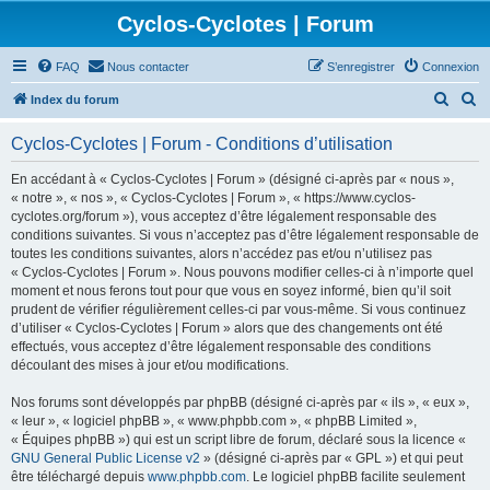
Cyclos-Cyclotes | Forum
FAQ
Nous contacter
S’enregistrer
Connexion
R
R
Index du forum
e
e
Cyclos-Cyclotes | Forum - Conditions d’utilisation
c
c
h
h
En accédant à « Cyclos-Cyclotes | Forum » (désigné ci-après par « nous »,
« notre », « nos », « Cyclos-Cyclotes | Forum », « https://www.cyclos-
e
e
cyclotes.org/forum »), vous acceptez d’être légalement responsable des
r
r
conditions suivantes. Si vous n’acceptez pas d’être légalement responsable de
toutes les conditions suivantes, alors n’accédez pas et/ou n’utilisez pas
c
c
« Cyclos-Cyclotes | Forum ». Nous pouvons modifier celles-ci à n’importe quel
h
h
moment et nous ferons tout pour que vous en soyez informé, bien qu’il soit
prudent de vérifier régulièrement celles-ci par vous-même. Si vous continuez
e
e
d’utiliser « Cyclos-Cyclotes | Forum » alors que des changements ont été
r
r
effectués, vous acceptez d’être légalement responsable des conditions
découlant des mises à jour et/ou modifications.
Nos forums sont développés par phpBB (désigné ci-après par « ils », « eux »,
« leur », « logiciel phpBB », « www.phpbb.com », « phpBB Limited »,
« Équipes phpBB ») qui est un script libre de forum, déclaré sous la licence «
GNU General Public License v2
» (désigné ci-après par « GPL ») et qui peut
être téléchargé depuis
www.phpbb.com
. Le logiciel phpBB facilite seulement