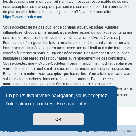
les discussions sur Internet. phpBB Limited n’est pas responsable de ce que
nous acceptons ou n’acceptons pas comme contenu ou conduite permis. Pour
de plus amples informations au sujet de phpBB, veuillez consulter :
https://www.phpbb.com/
.
Vous acceptez de ne pas publier de contenu abusif, obscène, vulgaire,
diffamatoire, choquant, menaçant, à caractère sexuel ou tout autre contenu qui
peut transgresser les lois de votre pays, du pays où « Cyclos-Cyclotes |
Forum » est hébergé ou les lois internationales. Le faire peut vous mener à un
bannissement immédiat et permanent, avec une notification à votre fournisseur
d’accès à Internet si nous le jugeons nécessaire. Les adresses IP de tous les
messages sont enregistrées pour aider au renforcement de ces conditions.
Vous acceptez que « Cyclos-Cyclotes | Forum » supprime, modifie, déplace ou
verrouille n’importe quel sujet lorsque nous estimons que cela est nécessaire.
En tant que membre, vous acceptez que toutes les informations que vous avez
saisies soient stockées dans notre base de données. Bien que ces
informations ne soient pas diffusées à une tierce partie sans votre
consentement, ni « Cyclos-Cyclotes | Forum », ni phpBB ne pourront être tenus
comme responsables en cas de tentative de piratage visant à compromettre
En poursuivant votre navigation, vous acceptez
les données.
l’utilisation de cookies.
En savoir plus
Développé par
phpBB
® Forum Software © phpBB Limited
OK
Traduit par
phpBB-fr.com
Confidentialité
|
Conditions
Index du forum
Heures au format
UTC+02:0