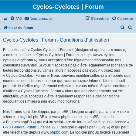
Cyclos-Cyclotes | Forum
FAQ
Nous contacter
S’enregistrer
Connexion
R
R
Index du forum
e
e
Cyclos-Cyclotes | Forum - Conditions d’utilisation
c
c
h
h
En accédant à « Cyclos-Cyclotes | Forum » (désigné ci-après par « nous »,
« notre », « nos », « Cyclos-Cyclotes | Forum », « https://www.cyclos-
e
e
cyclotes.org/forum »), vous acceptez d’être légalement responsable des
r
r
conditions suivantes. Si vous n’acceptez pas d’être légalement responsable de
toutes les conditions suivantes, alors n’accédez pas et/ou n’utilisez pas
c
c
« Cyclos-Cyclotes | Forum ». Nous pouvons modifier celles-ci à n’importe quel
h
h
moment et nous ferons tout pour que vous en soyez informé, bien qu’il soit
prudent de vérifier régulièrement celles-ci par vous-même. Si vous continuez
e
e
d’utiliser « Cyclos-Cyclotes | Forum » alors que des changements ont été
r
r
effectués, vous acceptez d’être légalement responsable des conditions
découlant des mises à jour et/ou modifications.
Nos forums sont développés par phpBB (désigné ci-après par « ils », « eux »,
« leur », « logiciel phpBB », « www.phpbb.com », « phpBB Limited »,
« Équipes phpBB ») qui est un script libre de forum, déclaré sous la licence «
GNU General Public License v2
» (désigné ci-après par « GPL ») et qui peut
être téléchargé depuis
www.phpbb.com
. Le logiciel phpBB facilite seulement