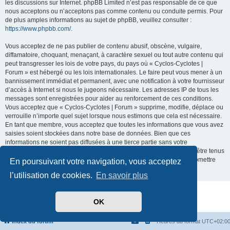
les discussions sur Internet. phpBB Limited n’est pas responsable de ce que
nous acceptons ou n’acceptons pas comme contenu ou conduite permis. Pour
de plus amples informations au sujet de phpBB, veuillez consulter :
https://www.phpbb.com/
.
Vous acceptez de ne pas publier de contenu abusif, obscène, vulgaire,
diffamatoire, choquant, menaçant, à caractère sexuel ou tout autre contenu qui
peut transgresser les lois de votre pays, du pays où « Cyclos-Cyclotes |
Forum » est hébergé ou les lois internationales. Le faire peut vous mener à un
bannissement immédiat et permanent, avec une notification à votre fournisseur
d’accès à Internet si nous le jugeons nécessaire. Les adresses IP de tous les
messages sont enregistrées pour aider au renforcement de ces conditions.
Vous acceptez que « Cyclos-Cyclotes | Forum » supprime, modifie, déplace ou
verrouille n’importe quel sujet lorsque nous estimons que cela est nécessaire.
En tant que membre, vous acceptez que toutes les informations que vous avez
saisies soient stockées dans notre base de données. Bien que ces
informations ne soient pas diffusées à une tierce partie sans votre
consentement, ni « Cyclos-Cyclotes | Forum », ni phpBB ne pourront être tenus
comme responsables en cas de tentative de piratage visant à compromettre
En poursuivant votre navigation, vous acceptez
les données.
l’utilisation de cookies.
En savoir plus
Développé par
phpBB
® Forum Software © phpBB Limited
OK
Traduit par
phpBB-fr.com
Confidentialité
|
Conditions
Index du forum
Heures au format
UTC+02:0