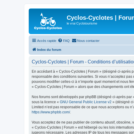
Cyclos-Cyclotes | Foru
le vrai Cyclotourisme
Accès rapide
FAQ
Nous contacter
Index du forum
Cyclos-Cyclotes | Forum - Conditions d’utilisati
En accédant à « Cyclos-Cyclotes | Forum » (désigné ci-après par
responsable des conditions suivantes. Si vous n’acceptez pas d
pouvons modifier celles-ci à n’importe quel moment et nous fero
« Cyclos-Cyclotes | Forum » alors que des changements ont été
Nos forums sont développés par phpBB (désigné ci-après par « i
sous la licence «
GNU General Public License v2
» (désigné ci
Limited n’est pas responsable de ce que nous acceptons ou n’
https://www.phpbb.com/
.
Vous acceptez de ne pas publier de contenu abusif, obscène, vu
« Cyclos-Cyclotes | Forum » est hébergé ou les lois internation
jugeons nécessaire. Les adresses IP de tous les messages sont