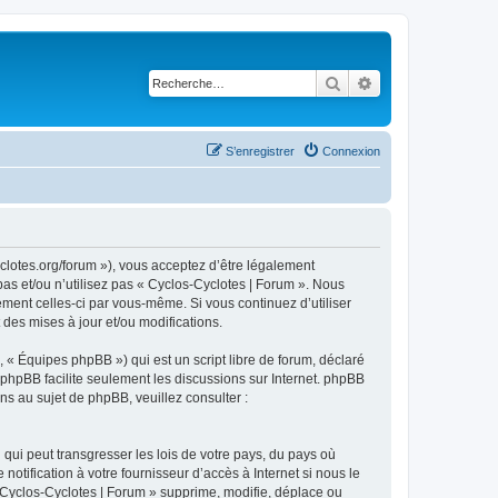
Rechercher
Recherche avancé
S’enregistrer
Connexion
yclotes.org/forum »), vous acceptez d’être légalement
as et/ou n’utilisez pas « Cyclos-Cyclotes | Forum ». Nous
ement celles-ci par vous-même. Si vous continuez d’utiliser
des mises à jour et/ou modifications.
 « Équipes phpBB ») qui est un script libre de forum, déclaré
l phpBB facilite seulement les discussions sur Internet. phpBB
 au sujet de phpBB, veuillez consulter :
qui peut transgresser les lois de votre pays, du pays où
tification à votre fournisseur d’accès à Internet si nous le
Cyclos-Cyclotes | Forum » supprime, modifie, déplace ou