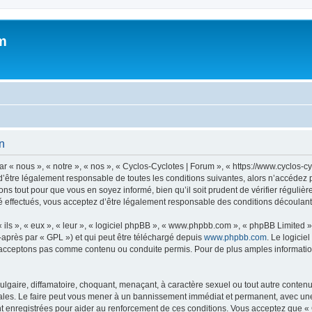
m
on
 « nous », « notre », « nos », « Cyclos-Cyclotes | Forum », « https://www.cyclos-c
’être légalement responsable de toutes les conditions suivantes, alors n’accédez p
ns tout pour que vous en soyez informé, bien qu’il soit prudent de vérifier régulièr
 effectués, vous acceptez d’être légalement responsable des conditions découlant 
ls », « eux », « leur », « logiciel phpBB », « www.phpbb.com », « phpBB Limited »,
-après par « GPL ») et qui peut être téléchargé depuis
www.phpbb.com
. Le logicie
acceptons pas comme contenu ou conduite permis. Pour de plus amples informations
lgaire, diffamatoire, choquant, menaçant, à caractère sexuel ou tout autre contenu 
ales. Le faire peut vous mener à un bannissement immédiat et permanent, avec une no
 enregistrées pour aider au renforcement de ces conditions. Vous acceptez que « 