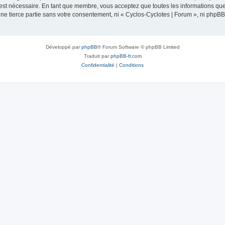
 est nécessaire. En tant que membre, vous acceptez que toutes les informations qu
une tierce partie sans votre consentement, ni « Cyclos-Cyclotes | Forum », ni php
Développé par
phpBB
® Forum Software © phpBB Limited
Traduit par
phpBB-fr.com
Confidentialité
|
Conditions