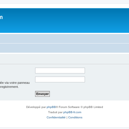
m
iée via votre panneau
enregistrement.
Développé par
phpBB
® Forum Software © phpBB Limited
Traduit par
phpBB-fr.com
Confidentialité
|
Conditions