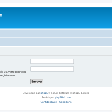
m
iée via votre panneau
enregistrement.
Développé par
phpBB
® Forum Software © phpBB Limited
Traduit par
phpBB-fr.com
Confidentialité
|
Conditions