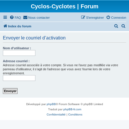
Cyclos-Cyclotes | Forum
FAQ
Nous contacter
S’enregistrer
Connexion
R
R
Index du forum
e
e
Envoyer le courriel d’activation
c
c
h
h
Nom d’utilisateur :
e
e
r
r
Adresse courriel :
Adresse courriel associée à votre compte. Si vous ne l’avez pas modifiée via votre
c
c
panneau d’utilisateur, il s’agit de l’adresse que vous avez fournie lors de votre
enregistrement.
h
h
e
e
r
r
Développé par
phpBB
® Forum Software © phpBB Limited
Traduit par
phpBB-fr.com
Confidentialité
|
Conditions