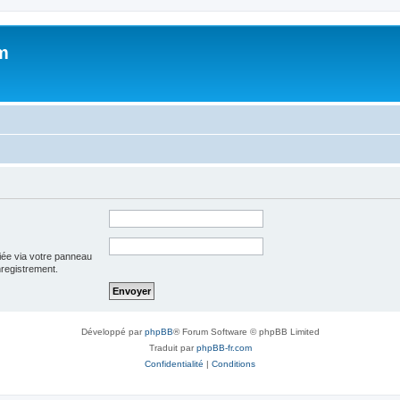
m
iée via votre panneau
enregistrement.
Développé par
phpBB
® Forum Software © phpBB Limited
Traduit par
phpBB-fr.com
Confidentialité
|
Conditions