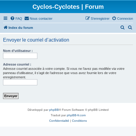
Cyclos-Cyclotes | Forum
FAQ
Nous contacter
S’enregistrer
Connexion
R
R
Index du forum
e
e
Envoyer le courriel d’activation
c
c
h
h
Nom d’utilisateur :
e
e
r
r
Adresse courriel :
Adresse courriel associée à votre compte. Si vous ne l’avez pas modifiée via votre
c
c
panneau d’utilisateur, il s’agit de l’adresse que vous avez fournie lors de votre
enregistrement.
h
h
e
e
r
r
Développé par
phpBB
® Forum Software © phpBB Limited
Traduit par
phpBB-fr.com
Confidentialité
|
Conditions