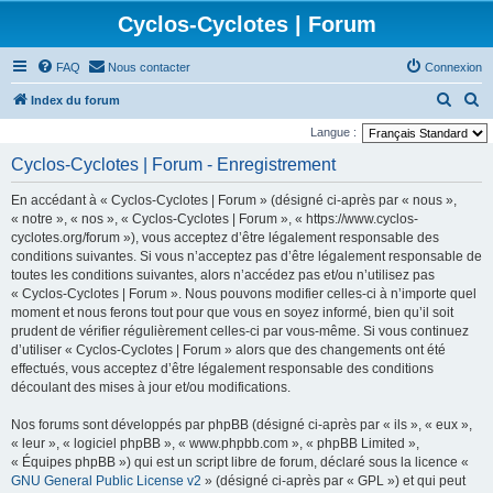
Cyclos-Cyclotes | Forum
FAQ
Nous contacter
Connexion
R
R
Index du forum
e
e
Langue :
c
c
Cyclos-Cyclotes | Forum - Enregistrement
h
h
En accédant à « Cyclos-Cyclotes | Forum » (désigné ci-après par « nous »,
e
e
« notre », « nos », « Cyclos-Cyclotes | Forum », « https://www.cyclos-
r
r
cyclotes.org/forum »), vous acceptez d’être légalement responsable des
conditions suivantes. Si vous n’acceptez pas d’être légalement responsable de
c
c
toutes les conditions suivantes, alors n’accédez pas et/ou n’utilisez pas
h
h
« Cyclos-Cyclotes | Forum ». Nous pouvons modifier celles-ci à n’importe quel
e
e
moment et nous ferons tout pour que vous en soyez informé, bien qu’il soit
prudent de vérifier régulièrement celles-ci par vous-même. Si vous continuez
r
r
d’utiliser « Cyclos-Cyclotes | Forum » alors que des changements ont été
effectués, vous acceptez d’être légalement responsable des conditions
découlant des mises à jour et/ou modifications.
Nos forums sont développés par phpBB (désigné ci-après par « ils », « eux »,
« leur », « logiciel phpBB », « www.phpbb.com », « phpBB Limited »,
« Équipes phpBB ») qui est un script libre de forum, déclaré sous la licence «
GNU General Public License v2
» (désigné ci-après par « GPL ») et qui peut