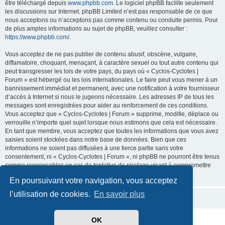
être téléchargé depuis
www.phpbb.com
. Le logiciel phpBB facilite seulement
les discussions sur Internet. phpBB Limited n’est pas responsable de ce que
nous acceptons ou n’acceptons pas comme contenu ou conduite permis. Pour
de plus amples informations au sujet de phpBB, veuillez consulter :
https://www.phpbb.com/
.
Vous acceptez de ne pas publier de contenu abusif, obscène, vulgaire,
diffamatoire, choquant, menaçant, à caractère sexuel ou tout autre contenu qui
peut transgresser les lois de votre pays, du pays où « Cyclos-Cyclotes |
Forum » est hébergé ou les lois internationales. Le faire peut vous mener à un
bannissement immédiat et permanent, avec une notification à votre fournisseur
d’accès à Internet si nous le jugeons nécessaire. Les adresses IP de tous les
messages sont enregistrées pour aider au renforcement de ces conditions.
Vous acceptez que « Cyclos-Cyclotes | Forum » supprime, modifie, déplace ou
verrouille n’importe quel sujet lorsque nous estimons que cela est nécessaire.
En tant que membre, vous acceptez que toutes les informations que vous avez
saisies soient stockées dans notre base de données. Bien que ces
informations ne soient pas diffusées à une tierce partie sans votre
consentement, ni « Cyclos-Cyclotes | Forum », ni phpBB ne pourront être tenus
comme responsables en cas de tentative de piratage visant à compromettre
les données.
En poursuivant votre navigation, vous acceptez
l’utilisation de cookies.
En savoir plus
OK
Développé par
phpBB
® Forum Software © phpBB Limited