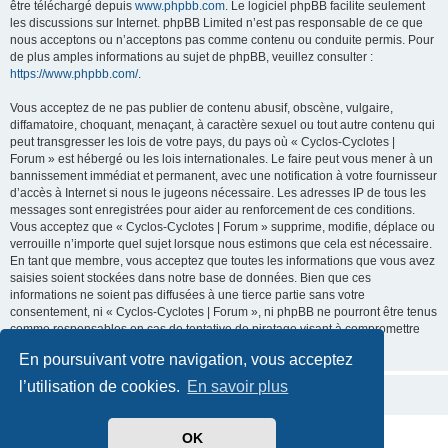
être téléchargé depuis
www.phpbb.com
. Le logiciel phpBB facilite seulement
les discussions sur Internet. phpBB Limited n’est pas responsable de ce que
nous acceptons ou n’acceptons pas comme contenu ou conduite permis. Pour
de plus amples informations au sujet de phpBB, veuillez consulter :
https://www.phpbb.com/
.
Vous acceptez de ne pas publier de contenu abusif, obscène, vulgaire,
diffamatoire, choquant, menaçant, à caractère sexuel ou tout autre contenu qui
peut transgresser les lois de votre pays, du pays où « Cyclos-Cyclotes |
Forum » est hébergé ou les lois internationales. Le faire peut vous mener à un
bannissement immédiat et permanent, avec une notification à votre fournisseur
d’accès à Internet si nous le jugeons nécessaire. Les adresses IP de tous les
messages sont enregistrées pour aider au renforcement de ces conditions.
Vous acceptez que « Cyclos-Cyclotes | Forum » supprime, modifie, déplace ou
verrouille n’importe quel sujet lorsque nous estimons que cela est nécessaire.
En tant que membre, vous acceptez que toutes les informations que vous avez
saisies soient stockées dans notre base de données. Bien que ces
informations ne soient pas diffusées à une tierce partie sans votre
consentement, ni « Cyclos-Cyclotes | Forum », ni phpBB ne pourront être tenus
comme responsables en cas de tentative de piratage visant à compromettre
les données.
En poursuivant votre navigation, vous acceptez
l’utilisation de cookies.
En savoir plus
OK
Développé par
phpBB
® Forum Software © phpBB Limited