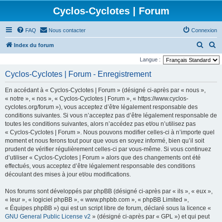
Cyclos-Cyclotes | Forum
FAQ
Nous contacter
Connexion
R
R
Index du forum
e
e
Langue :
c
c
Cyclos-Cyclotes | Forum - Enregistrement
h
h
En accédant à « Cyclos-Cyclotes | Forum » (désigné ci-après par « nous »,
e
e
« notre », « nos », « Cyclos-Cyclotes | Forum », « https://www.cyclos-
r
r
cyclotes.org/forum »), vous acceptez d’être légalement responsable des
conditions suivantes. Si vous n’acceptez pas d’être légalement responsable de
c
c
toutes les conditions suivantes, alors n’accédez pas et/ou n’utilisez pas
h
h
« Cyclos-Cyclotes | Forum ». Nous pouvons modifier celles-ci à n’importe quel
e
e
moment et nous ferons tout pour que vous en soyez informé, bien qu’il soit
prudent de vérifier régulièrement celles-ci par vous-même. Si vous continuez
r
r
d’utiliser « Cyclos-Cyclotes | Forum » alors que des changements ont été
effectués, vous acceptez d’être légalement responsable des conditions
découlant des mises à jour et/ou modifications.
Nos forums sont développés par phpBB (désigné ci-après par « ils », « eux »,
« leur », « logiciel phpBB », « www.phpbb.com », « phpBB Limited »,
« Équipes phpBB ») qui est un script libre de forum, déclaré sous la licence «
GNU General Public License v2
» (désigné ci-après par « GPL ») et qui peut