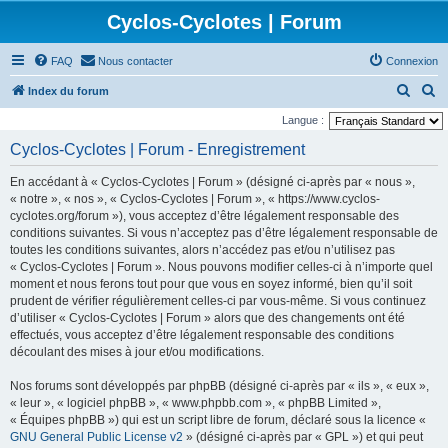
Cyclos-Cyclotes | Forum
FAQ
Nous contacter
Connexion
R
R
Index du forum
e
e
Langue :
c
c
Cyclos-Cyclotes | Forum - Enregistrement
h
h
En accédant à « Cyclos-Cyclotes | Forum » (désigné ci-après par « nous »,
e
e
« notre », « nos », « Cyclos-Cyclotes | Forum », « https://www.cyclos-
r
r
cyclotes.org/forum »), vous acceptez d’être légalement responsable des
conditions suivantes. Si vous n’acceptez pas d’être légalement responsable de
c
c
toutes les conditions suivantes, alors n’accédez pas et/ou n’utilisez pas
h
h
« Cyclos-Cyclotes | Forum ». Nous pouvons modifier celles-ci à n’importe quel
e
e
moment et nous ferons tout pour que vous en soyez informé, bien qu’il soit
prudent de vérifier régulièrement celles-ci par vous-même. Si vous continuez
r
r
d’utiliser « Cyclos-Cyclotes | Forum » alors que des changements ont été
effectués, vous acceptez d’être légalement responsable des conditions
découlant des mises à jour et/ou modifications.
Nos forums sont développés par phpBB (désigné ci-après par « ils », « eux »,
« leur », « logiciel phpBB », « www.phpbb.com », « phpBB Limited »,
« Équipes phpBB ») qui est un script libre de forum, déclaré sous la licence «
GNU General Public License v2
» (désigné ci-après par « GPL ») et qui peut