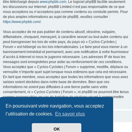
être téléchargé depuis
www.phpbb.com
. Le logiciel phpBB facilite seulement
les discussions sur Internet. phpBB Limited n’est pas responsable de ce que
nous acceptons ou n’acceptons pas comme contenu ou conduite permis. Pour
de plus amples informations au sujet de phpBB, veuillez consulter :
https://www.phpbb.com/
.
Vous acceptez de ne pas publier de contenu abusif, obscène, vulgaire,
diffamatoire, choquant, menaçant, à caractère sexuel ou tout autre contenu qui
peut transgresser les lois de votre pays, du pays où « Cyclos-Cyclotes |
Forum » est hébergé ou les lois internationales. Le faire peut vous mener à un
bannissement immédiat et permanent, avec une notification à votre fournisseur
d’accès à Internet si nous le jugeons nécessaire. Les adresses IP de tous les
messages sont enregistrées pour aider au renforcement de ces conditions.
Vous acceptez que « Cyclos-Cyclotes | Forum » supprime, modifie, déplace ou
verrouille n’importe quel sujet lorsque nous estimons que cela est nécessaire.
En tant que membre, vous acceptez que toutes les informations que vous avez
saisies soient stockées dans notre base de données. Bien que ces
informations ne soient pas diffusées à une tierce partie sans votre
consentement, ni « Cyclos-Cyclotes | Forum », ni phpBB ne pourront être tenus
comme responsables en cas de tentative de piratage visant à compromettre
les données.
En poursuivant votre navigation, vous acceptez
l’utilisation de cookies.
En savoir plus
OK
Développé par
phpBB
® Forum Software © phpBB Limited