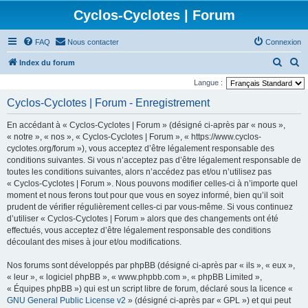
Cyclos-Cyclotes | Forum
FAQ
Nous contacter
Connexion
R
R
Index du forum
e
e
Langue :
c
c
Cyclos-Cyclotes | Forum - Enregistrement
h
h
En accédant à « Cyclos-Cyclotes | Forum » (désigné ci-après par « nous »,
e
e
« notre », « nos », « Cyclos-Cyclotes | Forum », « https://www.cyclos-
r
r
cyclotes.org/forum »), vous acceptez d’être légalement responsable des
conditions suivantes. Si vous n’acceptez pas d’être légalement responsable de
c
c
toutes les conditions suivantes, alors n’accédez pas et/ou n’utilisez pas
h
h
« Cyclos-Cyclotes | Forum ». Nous pouvons modifier celles-ci à n’importe quel
e
e
moment et nous ferons tout pour que vous en soyez informé, bien qu’il soit
prudent de vérifier régulièrement celles-ci par vous-même. Si vous continuez
r
r
d’utiliser « Cyclos-Cyclotes | Forum » alors que des changements ont été
effectués, vous acceptez d’être légalement responsable des conditions
découlant des mises à jour et/ou modifications.
Nos forums sont développés par phpBB (désigné ci-après par « ils », « eux »,
« leur », « logiciel phpBB », « www.phpbb.com », « phpBB Limited »,
« Équipes phpBB ») qui est un script libre de forum, déclaré sous la licence «
GNU General Public License v2
» (désigné ci-après par « GPL ») et qui peut