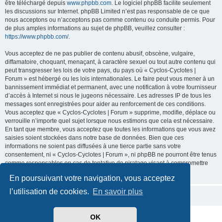
être téléchargé depuis
www.phpbb.com
. Le logiciel phpBB facilite seulement
les discussions sur Internet. phpBB Limited n’est pas responsable de ce que
nous acceptons ou n’acceptons pas comme contenu ou conduite permis. Pour
de plus amples informations au sujet de phpBB, veuillez consulter :
https://www.phpbb.com/
.
Vous acceptez de ne pas publier de contenu abusif, obscène, vulgaire,
diffamatoire, choquant, menaçant, à caractère sexuel ou tout autre contenu qui
peut transgresser les lois de votre pays, du pays où « Cyclos-Cyclotes |
Forum » est hébergé ou les lois internationales. Le faire peut vous mener à un
bannissement immédiat et permanent, avec une notification à votre fournisseur
d’accès à Internet si nous le jugeons nécessaire. Les adresses IP de tous les
messages sont enregistrées pour aider au renforcement de ces conditions.
Vous acceptez que « Cyclos-Cyclotes | Forum » supprime, modifie, déplace ou
verrouille n’importe quel sujet lorsque nous estimons que cela est nécessaire.
En tant que membre, vous acceptez que toutes les informations que vous avez
saisies soient stockées dans notre base de données. Bien que ces
informations ne soient pas diffusées à une tierce partie sans votre
consentement, ni « Cyclos-Cyclotes | Forum », ni phpBB ne pourront être tenus
comme responsables en cas de tentative de piratage visant à compromettre
les données.
En poursuivant votre navigation, vous acceptez
l’utilisation de cookies.
En savoir plus
OK
Développé par
phpBB
® Forum Software © phpBB Limited