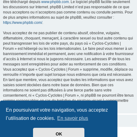
être téléchargé depuis
www.phpbb.com
. Le logiciel phpBB facilite seulement
les discussions sur Internet. phpBB Limited n’est pas responsable de ce que
nous acceptons ou n’acceptons pas comme contenu ou conduite permis. Pour
de plus amples informations au sujet de phpBB, veuillez consulter :
https://www.phpbb.com/
.
Vous acceptez de ne pas publier de contenu abusif, obscène, vulgaire,
diffamatoire, choquant, menaçant, à caractère sexuel ou tout autre contenu qui
peut transgresser les lois de votre pays, du pays où « Cyclos-Cyclotes |
Forum » est hébergé ou les lois internationales. Le faire peut vous mener à un
bannissement immédiat et permanent, avec une notification à votre fournisseur
d’accès à Internet si nous le jugeons nécessaire. Les adresses IP de tous les
messages sont enregistrées pour aider au renforcement de ces conditions.
Vous acceptez que « Cyclos-Cyclotes | Forum » supprime, modifie, déplace ou
verrouille n’importe quel sujet lorsque nous estimons que cela est nécessaire.
En tant que membre, vous acceptez que toutes les informations que vous avez
saisies soient stockées dans notre base de données. Bien que ces
informations ne soient pas diffusées à une tierce partie sans votre
consentement, ni « Cyclos-Cyclotes | Forum », ni phpBB ne pourront être tenus
comme responsables en cas de tentative de piratage visant à compromettre
les données.
En poursuivant votre navigation, vous acceptez
l’utilisation de cookies.
En savoir plus
OK
Développé par
phpBB
® Forum Software © phpBB Limited