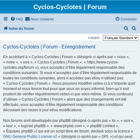
Cyclos-Cyclotes | Forum
FAQ
Nous contacter
Connexion
R
R
Index du forum
e
e
Langue :
c
c
Cyclos-Cyclotes | Forum - Enregistrement
h
h
En accédant à « Cyclos-Cyclotes | Forum » (désigné ci-après par « nous »,
e
e
« notre », « nos », « Cyclos-Cyclotes | Forum », « https://www.cyclos-
r
r
cyclotes.org/forum »), vous acceptez d’être légalement responsable des
conditions suivantes. Si vous n’acceptez pas d’être légalement responsable de
c
c
toutes les conditions suivantes, alors n’accédez pas et/ou n’utilisez pas
h
h
« Cyclos-Cyclotes | Forum ». Nous pouvons modifier celles-ci à n’importe quel
e
e
moment et nous ferons tout pour que vous en soyez informé, bien qu’il soit
prudent de vérifier régulièrement celles-ci par vous-même. Si vous continuez
r
r
d’utiliser « Cyclos-Cyclotes | Forum » alors que des changements ont été
effectués, vous acceptez d’être légalement responsable des conditions
découlant des mises à jour et/ou modifications.
Nos forums sont développés par phpBB (désigné ci-après par « ils », « eux »,
« leur », « logiciel phpBB », « www.phpbb.com », « phpBB Limited »,
« Équipes phpBB ») qui est un script libre de forum, déclaré sous la licence «
GNU General Public License v2
» (désigné ci-après par « GPL ») et qui peut